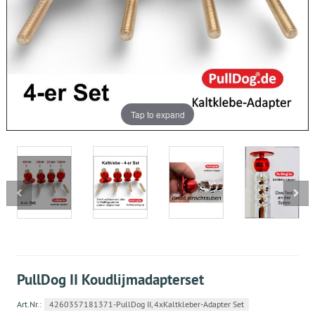
Tap to expand
PullDog II Koudlijmadapterset
Art.Nr.:
4260357181371-PullDog II, 4xKaltkleber-Adapter Set