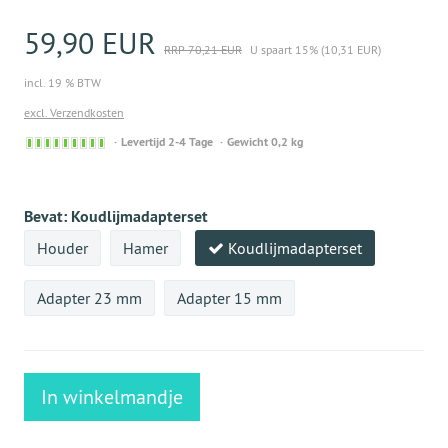
59,90 EUR
RRP 70,21 EUR
U spaart 15% (10,31 EUR)
incl. 19 % BTW
excl. Verzendkosten
Sofort
Levertijd 2-4 Tage
Gewicht 0,2 kg
versandfähig,
ausreichende
Stückzahl
Bevat:
Koudlijmadapterset
Houder
Hamer
Koudlijmadapterset
Adapter 23 mm
Adapter 15 mm
In winkelmandje