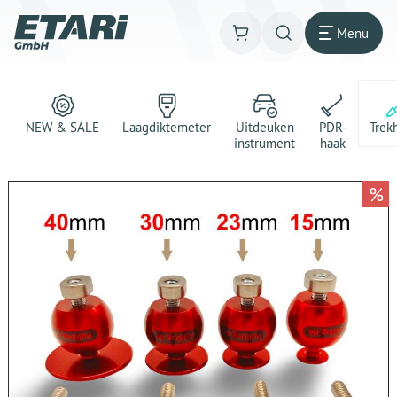
Menu
NEW & SALE
Laagdiktemeter
Uitdeuken
PDR-
Trek
instrument
haak
%