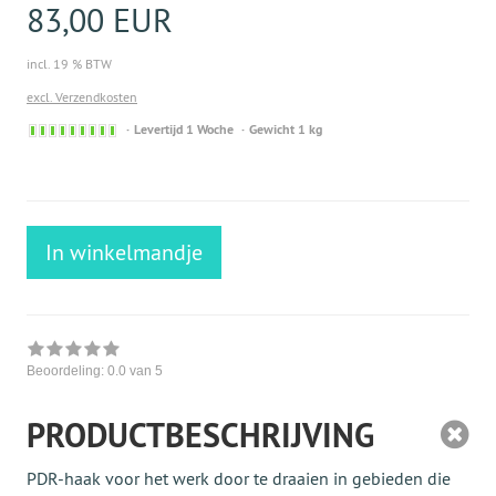
83,00 EUR
incl. 19 % BTW
excl. Verzendkosten
Sofort
Levertijd 1 Woche
Gewicht 1 kg
versandfähig,
ausreichende
Stückzahl
In winkelmandje
Beoordeling:
0.0
van 5
PRODUCTBESCHRIJVING
PDR-haak voor het werk door te draaien in gebieden die