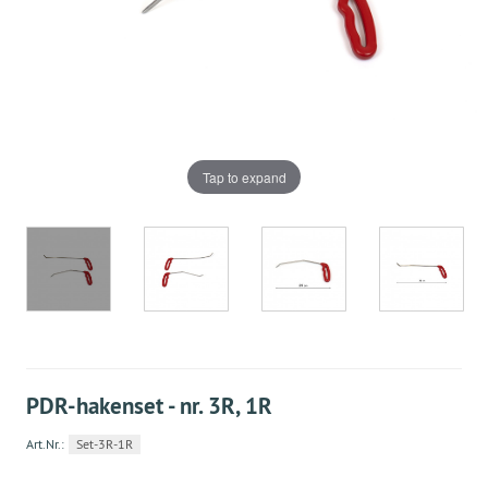
Tap to expand
PDR-hakenset - nr. 3R, 1R
Art.Nr.:
Set-3R-1R