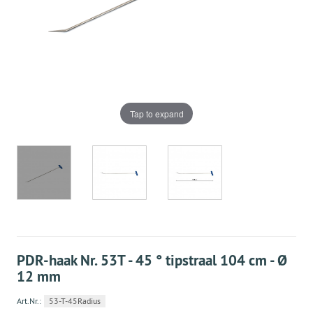
Tap to expand
PDR-haak Nr. 53T - 45 ° tipstraal 104 cm - Ø
12 mm
Art.Nr.:
53-T-45Radius