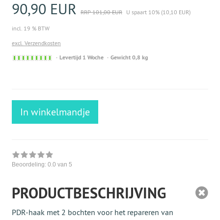
90,90 EUR
RRP 101,00 EUR
U spaart 10% (10,10 EUR)
incl. 19 % BTW
excl. Verzendkosten
Sofort
Levertijd 1 Woche
Gewicht 0,8 kg
versandfähig,
ausreichende
Stückzahl
In winkelmandje
Beoordeling:
0.0
van 5
PRODUCTBESCHRIJVING
PDR-haak met 2 bochten voor het repareren van