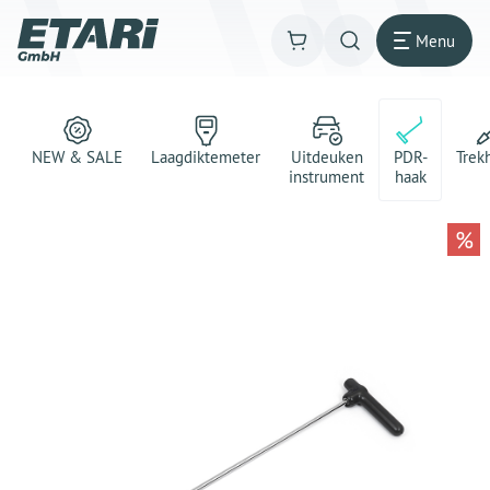
Menu
NEW & SALE
Laagdiktemeter
Uitdeuken
PDR-
Trek
instrument
haak
%