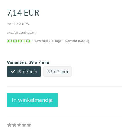
7,14 EUR
incl. 19 % BTW
excl. Verzendkosten
Sofort
Levertijd 2-4 Tage
Gewicht 0,02 kg
versandfähig,
ausreichende
Stückzahl
Varianten:
39 x 7 mm
39 x 7 mm
33 x 7 mm
In winkelmandje