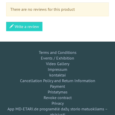
There are no reviews for this product
Write a review
Terms and Conditions
Events / Exhibition
Video Gallery
Impressum
kontaktai
Cancellation Policy and Return Information
Payment
Pristatymas
Revoke contract
Privacy
App MD-ETARI.de programėlė dažų storio matuokliams –
atsisiųsti