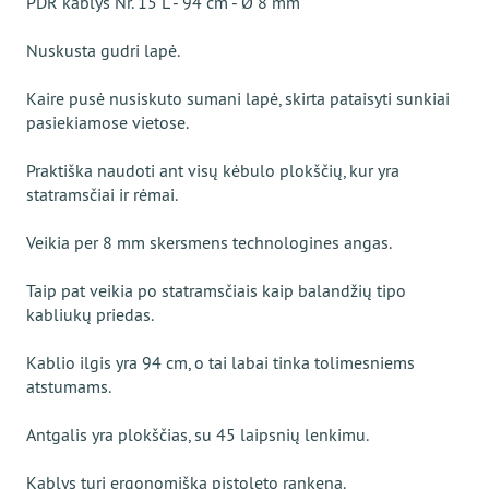
PDR kablys Nr. 15 L - 94 cm - Ø 8 mm
Nuskusta gudri lapė.
Kaire pusė nusiskuto sumani lapė, skirta pataisyti sunkiai
pasiekiamose vietose.
Praktiška naudoti ant visų kėbulo plokščių, kur yra
statramsčiai ir rėmai.
Veikia per 8 mm skersmens technologines angas.
Taip pat veikia po statramsčiais kaip balandžių tipo
kabliukų priedas.
Kablio ilgis yra 94 cm, o tai labai tinka tolimesniems
atstumams.
Antgalis yra plokščias, su 45 laipsnių lenkimu.
Kablys turi ergonomišką pistoleto rankeną.