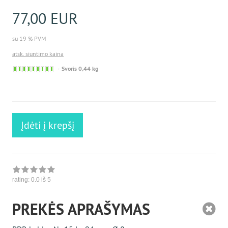
77,00 EUR
su 19 % PVM
atsk. siuntimo kaina
Sofort
Svoris 0,44 kg
versandfähig,
ausreichende
Stückzahl
Įdėti į krepšį
rating:
0.0
iš 5
PREKĖS APRAŠYMAS