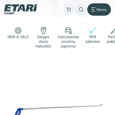
Meniu
NEW & SALE
Dangos
Instrumentas
PDR
Pie
storio
įmušimų
kabliukai
plakt
matuoklis
lyginimui