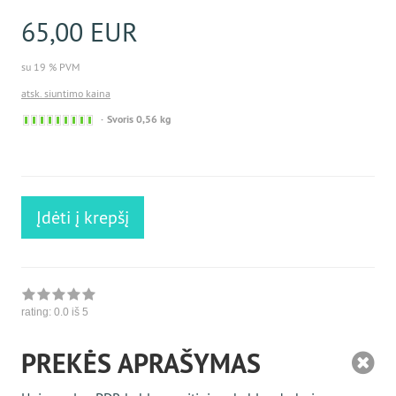
65,00 EUR
su 19 % PVM
atsk. siuntimo kaina
Sofort
Svoris 0,56 kg
versandfähig,
ausreichende
Stückzahl
Įdėti į krepšį
rating:
0.0
iš 5
PREKĖS APRAŠYMAS