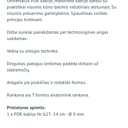
Universalus PDR kablys, maitinimo kablys darbui su
praktiškai visomis kūno dalimis vidutiniais atstumais. Su
visomis presavimo galimybėmis. Spaudimas svirties
principu tvirtinant.
Dirba sunkiai pasiekdamas per technologines angas
sukdamas.
Veikia su smūgio technika.
Dvigubas, patogus lenkimas padeda dirbant už
statramsčių.
Antgalis yra plokščias ir rodyklės formos.
Rankena yra T formos anatominė rankena.
Pristatymo apimtis:
1 x PDR kablys Nr. 62T- 54 cm - Ø 9 mm