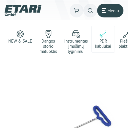
Meniu
NEW & SALE
Dangos
Instrumentas
PDR
Pie
storio
įmušimų
kabliukai
plakt
matuoklis
lyginimui