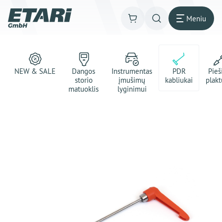
Meniu
NEW & SALE
Dangos
Instrumentas
PDR
Pie
storio
įmušimų
kabliukai
plakt
matuoklis
lyginimui