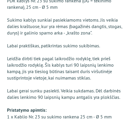
PDR kablys Nr. 23 su sukimo rankena (DG = tekinimo
rankena), 25 cm - Ø 5 mm
Sukimo kablys sunkiai pasiekiamoms vietoms. Jis veikia
dalies kraštuose, kur yra rėmas (bagažinės dangtis, stogas,
durys) ir galinio sparno arka - „krašto zona“.
Labai praktiškas, patikrintas sukimo sukibimas.
Leidžia dirbti tiek pagal laikrodžio rodyklę, tiek prieš
laikrodžio rodyklę. Šis kablys turi 90 laipsnių lenkimo
kampą, jis yra tiesiog būtinas taisant duris viršutinėje
sustiprintoje vietoje, kai nuimamas stiklas.
Labai gerai sunku pasiekti. Veikia sukdamas. Dėl darbinės
dalies lenkimo 90 laipsnių kampu antgalis yra plokščias.
Pristatymo apimtis:
1 x Kablio Nr. 23 su sukimo rankena 25 cm - Ø 5 mm