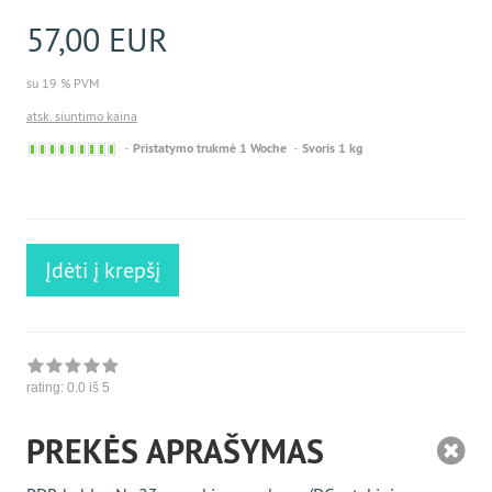
57,00 EUR
su 19 % PVM
atsk. siuntimo kaina
Sofort
Pristatymo trukmė 1 Woche
Svoris 1 kg
versandfähig,
ausreichende
Stückzahl
Įdėti į krepšį
rating:
0.0
iš 5
PREKĖS APRAŠYMAS