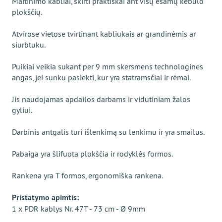
Maitinimo kabliai, skirti praktiškai ant visų esamų kėbulo
plokščių.
Atvirose vietose tvirtinant kabliukais ar grandinėmis ar
siurbtuku.
Puikiai veikia sukant per 9 mm skersmens technologines
angas, jei sunku pasiekti, kur yra statramsčiai ir rėmai.
Jis naudojamas apdailos darbams ir vidutiniam žalos
gyliui.
Darbinis antgalis turi išlenkimą su lenkimu ir yra smailus.
Pabaiga yra šlifuota plokščia ir rodyklės formos.
Rankena yra T formos, ergonomiška rankena.
Pristatymo apimtis:
1 x PDR kablys Nr. 47Т - 73 cm - Ø 9mm