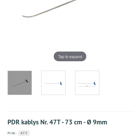
Tap to expand
PDR kablys Nr. 47Т - 73 cm - Ø 9mm
Pr.Nr.:
47-T