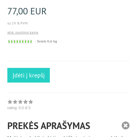
77,00 EUR
su 19 % PVM
atsk. siuntimo kaina
Sofort
Svoris 0,6 kg
versandfähig,
ausreichende
Stückzahl
Įdėti į krepšį
rating:
0.0
iš 5
PREKĖS APRAŠYMAS