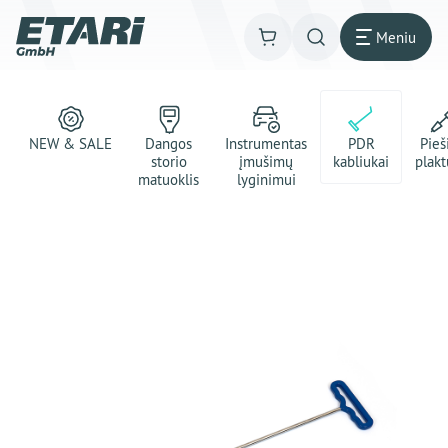
Meniu
NEW & SALE
Dangos
Instrumentas
PDR
Pie
storio
įmušimų
kabliukai
plakt
matuoklis
lyginimui