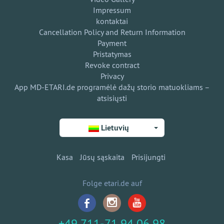
Impressum
kontaktai
Cancellation Policy and Return Information
Payment
Pristatymas
Revoke contract
Privacy
App MD-ETARI.de programėlė dažų storio matuokliams –
atsisiųsti
Lietuvių
Kasa
Jūsų sąskaita
Prisijungti
Folge etari.de auf
+49 711-71 94 06 98