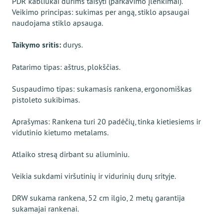
PDR kabliukai durims taisyti (parkavimo įlenkimai).
Veikimo principas: sukimas per angą, stiklo apsaugai
naudojama stiklo apsauga.
Taikymo sritis:
durys.
Patarimo tipas: aštrus, plokščias.
Suspaudimo tipas: sukamasis rankena, ergonomiškas
pistoleto sukibimas.
Aprašymas: Rankena turi 20 padėčių, tinka kietiesiems ir
vidutinio kietumo metalams.
Atlaiko stresą dirbant su aliuminiu.
Veikia sukdami viršutinių ir vidurinių durų srityje.
DRW sukama rankena, 52 cm ilgio, 2 metų garantija
sukamajai rankenai.