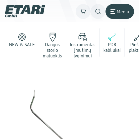
Meniu
NEW & SALE
Dangos
Instrumentas
PDR
Pie
storio
įmušimų
kabliukai
plakt
matuoklis
lyginimui