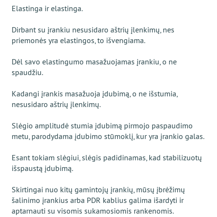
Elastinga ir elastinga.
Dirbant su įrankiu nesusidaro aštrių įlenkimų, nes
priemonės yra elastingos, to išvengiama.
Dėl savo elastingumo masažuojamas įrankiu, o ne
spaudžiu.
Kadangi įrankis masažuoja įdubimą, o ne išstumia,
nesusidaro aštrių įlenkimų.
Slėgio amplitudė stumia įdubimą pirmojo paspaudimo
metu, parodydama įdubimo stūmoklį, kur yra įrankio galas.
Esant tokiam slėgiui, slėgis padidinamas, kad stabilizuotų
išspaustą įdubimą.
Skirtingai nuo kitų gamintojų įrankių, mūsų įbrėžimų
šalinimo įrankius arba PDR kablius galima išardyti ir
aptarnauti su visomis sukamosiomis rankenomis.