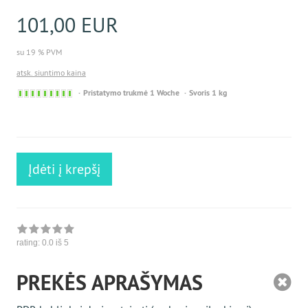
101,00 EUR
su 19 % PVM
atsk. siuntimo kaina
Sofort
Pristatymo trukmė 1 Woche
Svoris 1 kg
versandfähig,
ausreichende
Stückzahl
Įdėti į krepšį
rating:
0.0
iš 5
PREKĖS APRAŠYMAS