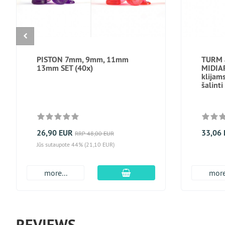
PISTON 7mm, 9mm, 11mm
TURM a
13mm SET (40x)
MIDIAR
klijam
šalinti
26,90 EUR
33,06
RRP 48,00 EUR
Jūs sutaupote 44% (21,10 EUR)
Įdėti į krepšį
more...
more