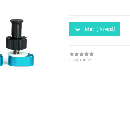
versandfähig,
ausreichende
Stückzahl
Įdėti į krepšį
rating:
0.0
iš 5