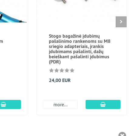
Stogo bagažinė įdubimų
am
pašalinimo rankenoms su M8
sriegio adapteriais, įrankis
įdubimams pašalinti, dažų
beieškant pašalinti įdubimus
(PDR)
24,00 EUR
Įdėti į krepšį
Įdėti į krepšį
more...