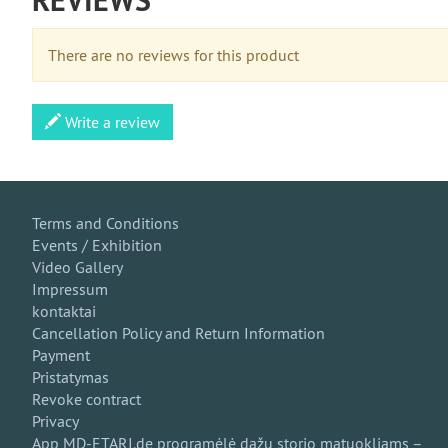
REVIEWS
There are no reviews for this product
Write a review
Terms and Conditions
Events / Exhibition
Video Gallery
Impressum
kontaktai
Cancellation Policy and Return Information
Payment
Pristatymas
Revoke contract
Privacy
App MD-ETARI.de programėlė dažų storio matuokliams –