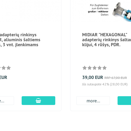
dapterių rinkinys
MIDIAR "HEXAGONAL"
, aliuminis šaltiems
adapterių rinkinys šalt
s, 3 vnt. įlenkimams
klijui, 4 rūšys, PDR.
 EUR
39,00 EUR
RRP 67,00 EUR
Jūs sutaupote 42% (28,00 EUR)
Įdėti į krepšį
...
more...