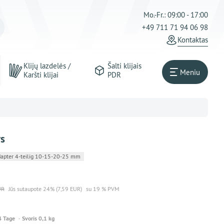
Mo.-Fr.: 09:00 - 17:00
+49 711 71 94 06 98
Kontaktas
Klijų lazdelės /
Šalti klijais
Meniu
Karšti klijai
PDR
ys
pter 4-teilig 10-15-20-25 mm
UR
Jūs sutaupote 24% (7,59 EUR)
su 19 % PVM
4 Tage
Svoris 0,1 kg