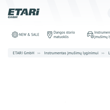
Dangos storio
Instrumen
NEW & SALE
matuoklis
įmušimų l
ETARI GmbH
Instrumentas įmušimų lyginimui