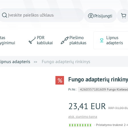
Prisijungti
tas
PDR
Piešimo
Lipnus
yginimui
kabliukai
plaktukas
adapteris
Lipnus adapteris
Fungo adapterių rinkinys
Fungo adapterių rinkin
%
Pr.Nr.:
4260357181609 Fungo Klebeada
23,41 EUR
RRP 31,00 E
atsk. siuntimo kaina
Sofort
Pristatymo trukmė 2-