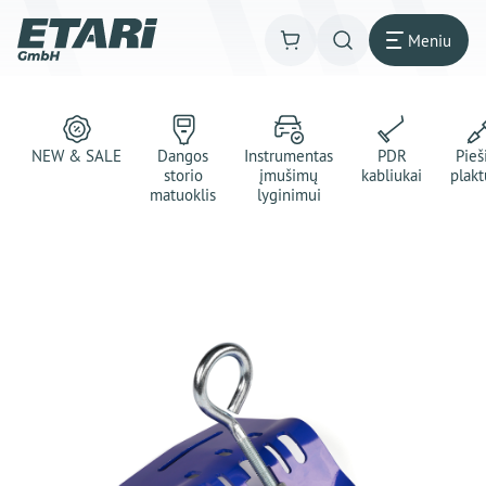
Meniu
NEW & SALE
Dangos
Instrumentas
PDR
Pie
storio
įmušimų
kabliukai
plakt
matuoklis
lyginimui