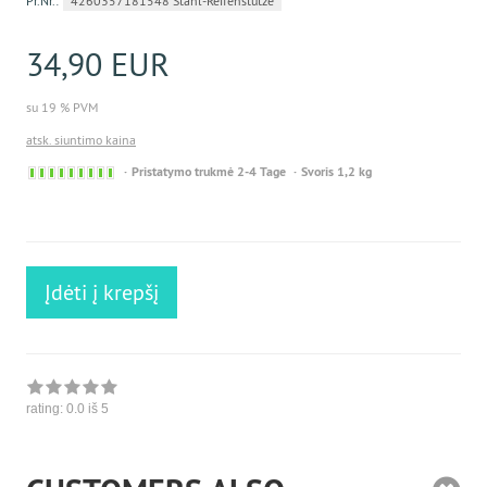
Pr.Nr.:
4260357181548 Stahl-Reifenstütze
34,90 EUR
su 19 % PVM
atsk. siuntimo kaina
Sofort
Pristatymo trukmė 2-4 Tage
Svoris 1,2 kg
versandfähig,
ausreichende
Stückzahl
Įdėti į krepšį
rating:
0.0
iš 5