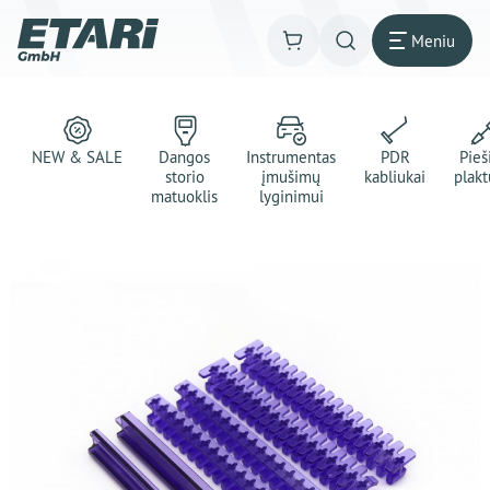
Meniu
NEW & SALE
Dangos
Instrumentas
PDR
Pie
storio
įmušimų
kabliukai
plakt
matuoklis
lyginimui