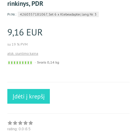
rinkinys, PDR
Pr.Nr.:
4260357181067, Set 6 x Klebeadapter, lang Nr. 3
9,16 EUR
su 19 % PVM
atsk. siuntimo kaina
Sofort
Svoris 0,14 kg
versandfähig,
ausreichende
Stückzahl
Įdėti į krepšį
rating:
0.0
iš 5