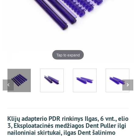
Tap to expand
Klijų adapterio PDR rinkinys Ilgas, 6 vnt., elio
3, Eksploatacinės medžiagos Dent Puller ilgi
nailoniniai skirtukai, ilgas Dent šalinimo