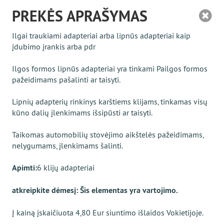
PREKĖS APRAŠYMAS
Ilgai traukiami adapteriai arba lipnūs adapteriai kaip
įdubimo įrankis arba pdr
Ilgos formos lipnūs adapteriai yra tinkami Pailgos formos
pažeidimams pašalinti ar taisyti.
Lipnių adapterių rinkinys karštiems klijams, tinkamas visų
kūno dalių įlenkimams išsipūsti ar taisyti.
Taikomas automobilių stovėjimo aikštelės pažeidimams,
nelygumams, įlenkimams šalinti.
Apimti:
6 klijų adapteriai
atkreipkite dėmesį: Šis elementas yra vartojimo.
Į kainą įskaičiuota 4,80 Eur siuntimo išlaidos Vokietijoje.