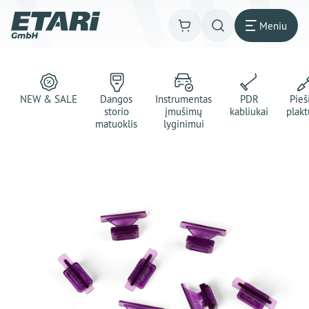
Meniu
NEW & SALE
Dangos
Instrumentas
PDR
Pie
storio
įmušimų
kabliukai
plakt
matuoklis
lyginimui