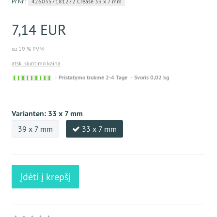
Pr.Nr.:
4260357181272 Crease 33 x 7 mm
7,14 EUR
su 19 % PVM
atsk. siuntimo kaina
Sofort
Pristatymo trukmė 2-4 Tage
Svoris 0,02 kg
versandfähig,
ausreichende
Stückzahl
Varianten:
33 x 7 mm
39 x 7 mm
33 x 7 mm
Įdėti į krepšį