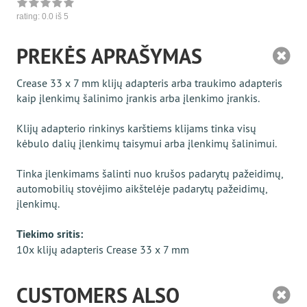
rating:
0.0
iš 5
PREKĖS APRAŠYMAS
Crease 33 x 7 mm klijų adapteris arba traukimo adapteris
kaip įlenkimų šalinimo įrankis arba įlenkimo įrankis.
Klijų adapterio rinkinys karštiems klijams tinka visų
kėbulo dalių įlenkimų taisymui arba įlenkimų šalinimui.
Tinka įlenkimams šalinti nuo krušos padarytų pažeidimų,
automobilių stovėjimo aikštelėje padarytų pažeidimų,
įlenkimų.
Tiekimo sritis:
10x klijų adapteris Crease 33 x 7 mm
CUSTOMERS ALSO