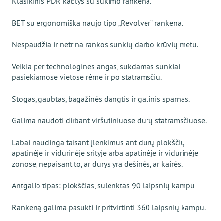
Klasikinis PDR kablys su sukimo rankena.
BET su ergonomiška naujo tipo „Revolver“ rankena.
Nespaudžia ir netrina rankos sunkių darbo krūvių metu.
Veikia per technologines angas, sukdamas sunkiai
pasiekiamose vietose rėme ir po statramsčiu.
Stogas, gaubtas, bagažinės dangtis ir galinis sparnas.
Galima naudoti dirbant viršutiniuose durų statramsčiuose.
Labai naudinga taisant įlenkimus ant durų plokščių
apatinėje ir vidurinėje srityje arba apatinėje ir vidurinėje
zonose, nepaisant to, ar durys yra dešinės, ar kairės.
Antgalio tipas: plokščias, sulenktas 90 laipsnių kampu
Rankeną galima pasukti ir pritvirtinti 360 laipsnių kampu.