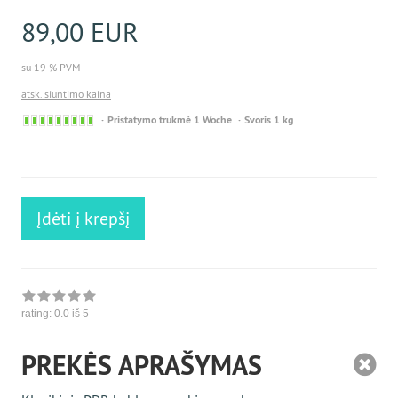
89,00 EUR
su 19 % PVM
atsk. siuntimo kaina
Sofort
Pristatymo trukmė 1 Woche
Svoris 1 kg
versandfähig,
ausreichende
Stückzahl
Įdėti į krepšį
rating:
0.0
iš 5
PREKĖS APRAŠYMAS