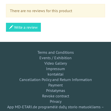
There are no reviews for this product
Write a review
Terms and Conditions
Events / Exhibition
Video Gallery
Impressum
kontaktai
Cancellation Policy and Return Information
Payment
Pristatymas
Revoke contract
Privacy
App MD-ETARI.de programėlė dažų storio matuokliams –