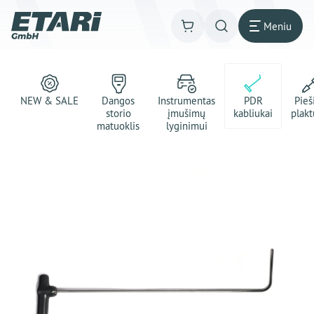
Meniu
NEW & SALE
Dangos
Instrumentas
PDR
Pie
storio
įmušimų
kabliukai
plakt
matuoklis
lyginimui