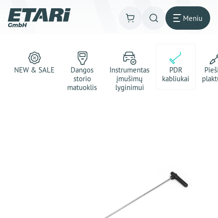
Meniu
NEW & SALE
Dangos
Instrumentas
PDR
Pie
storio
įmušimų
kabliukai
plakt
matuoklis
lyginimui