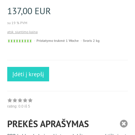
137,00 EUR
su 19 % PVM
atsk. siuntimo kaina
Sofort
Pristatymo trukmė 1 Woche
Svoris 2 kg
versandfähig,
ausreichende
Stückzahl
Įdėti į krepšį
rating:
0.0
iš 5
PREKĖS APRAŠYMAS