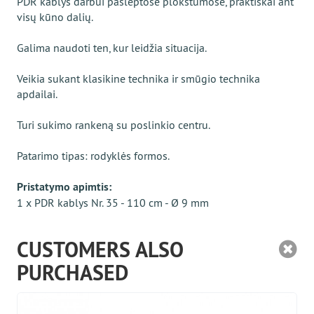
PDR kablys darbui paslėptose plokštumose, praktiškai ant
visų kūno dalių.
Galima naudoti ten, kur leidžia situacija.
Veikia sukant klasikine technika ir smūgio technika
apdailai.
Turi sukimo rankeną su poslinkio centru.
Patarimo tipas: rodyklės formos.
Pristatymo apimtis:
1 x PDR kablys Nr. 35 - 110 cm - Ø 9 mm
CUSTOMERS ALSO
PURCHASED