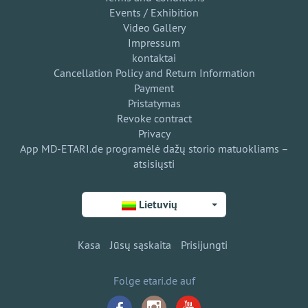
Events / Exhibition
Video Gallery
Impressum
kontaktai
Cancellation Policy and Return Information
Payment
Pristatymas
Revoke contract
Privacy
App MD-ETARI.de programėlė dažų storio matuokliams –
atsisiųsti
Lietuvių
Kasa
Jūsų sąskaita
Prisijungti
Folge etari.de auf