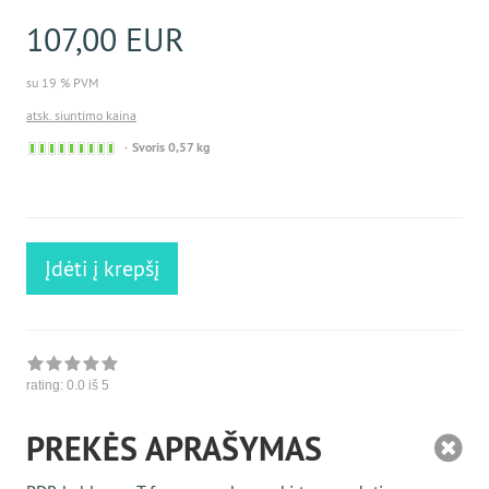
107,00 EUR
su 19 % PVM
atsk. siuntimo kaina
Sofort
Svoris 0,57 kg
versandfähig,
ausreichende
Stückzahl
Įdėti į krepšį
rating:
0.0
iš 5
PREKĖS APRAŠYMAS