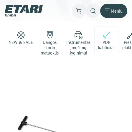
Meniu
NEW & SALE
Dangos
Instrumentas
PDR
Pie
storio
įmušimų
kabliukai
plakt
matuoklis
lyginimui