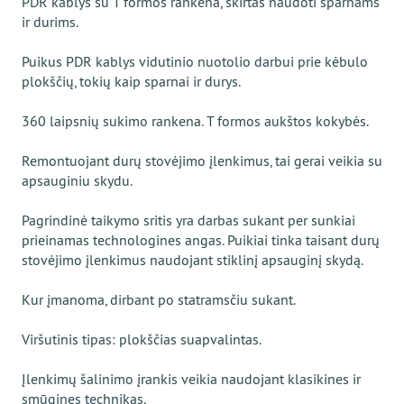
PDR kablys su T formos rankena, skirtas naudoti sparnams
ir durims.
Puikus PDR kablys vidutinio nuotolio darbui prie kėbulo
plokščių, tokių kaip sparnai ir durys.
360 laipsnių sukimo rankena. T formos aukštos kokybės.
Remontuojant durų stovėjimo įlenkimus, tai gerai veikia su
apsauginiu skydu.
Pagrindinė taikymo sritis yra darbas sukant per sunkiai
prieinamas technologines angas. Puikiai tinka taisant durų
stovėjimo įlenkimus naudojant stiklinį apsauginį skydą.
Kur įmanoma, dirbant po statramsčiu sukant.
Viršutinis tipas: plokščias suapvalintas.
Įlenkimų šalinimo įrankis veikia naudojant klasikines ir
smūgines technikas.