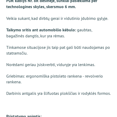
PDR kablys Nr. 8R dešinėje, sunkiai pasiekiama per
technologines skyles, skersmuo 6 mm.
Veikia sukant, kad dirbtų gerai ir vidutinio įdubimo gylyje.
Taikymo sritis ant automobilio kėbulo:
gaubtas,
bagažinės dangtis, kur yra rėmas.
Tinkamose situacijose jis taip pat gali būti naudojamas po
statramsčiu.
Norėdami geriau įsiskverbti, viduryje yra lenkimas.
Griebimas: ergonomiška pistoleto rankena - revolverio
rankena.
Darbinis antgalis yra šlifuotas plokščias ir rodyklės formos.
Pristatymo apimtis: