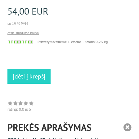
54,00 EUR
su 19 % PVM
atsk. siuntimo kaina
Sofort
Pristatymo trukmė 1 Woche
Svoris 0,23 kg
versandfähig,
ausreichende
Stückzahl
Įdėti į krepšį
rating:
0.0
iš 5
PREKĖS APRAŠYMAS