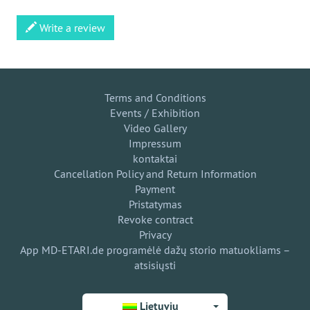
Write a review
Terms and Conditions
Events / Exhibition
Video Gallery
Impressum
kontaktai
Cancellation Policy and Return Information
Payment
Pristatymas
Revoke contract
Privacy
App MD-ETARI.de programėlė dažų storio matuokliams –
atsisiųsti
Lietuvių