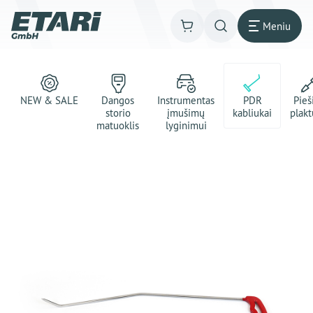
Meniu
NEW & SALE
Dangos
Instrumentas
PDR
Pie
storio
įmušimų
kabliukai
plakt
matuoklis
lyginimui