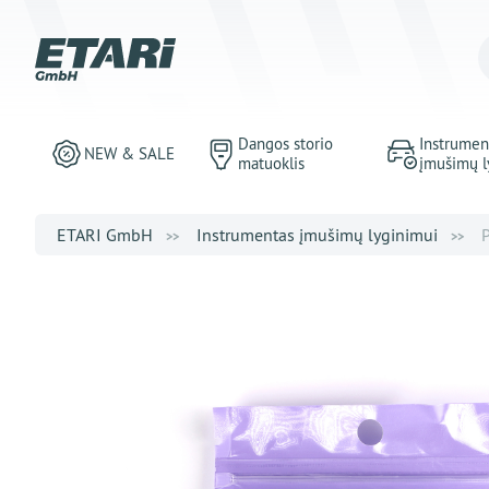
Dangos storio
Instrumen
NEW & SALE
matuoklis
įmušimų l
ETARI GmbH
Instrumentas įmušimų lyginimui