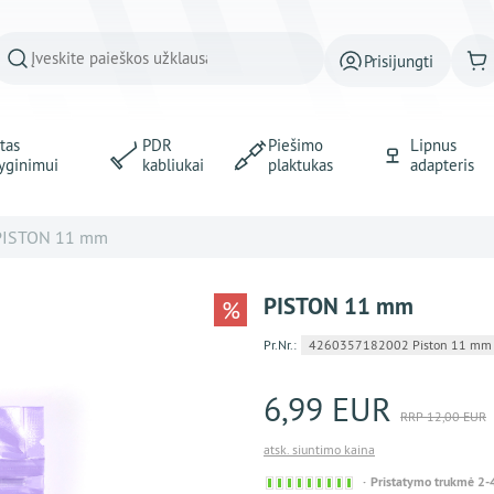
Prisijungti
tas
PDR
Piešimo
Lipnus
yginimui
kabliukai
plaktukas
adapteris
PISTON 11 mm
PISTON 11 mm
%
Pr.Nr.:
4260357182002 Piston 11 mm
6,99 EUR
RRP 12,00 EUR
atsk. siuntimo kaina
Sofort
Pristatymo trukmė 2-