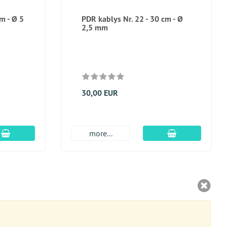
m - Ø 5
PDR kablys Nr. 22 - 30 cm - Ø
2,5 mm
30,00 EUR
Įdėti į krepšį
Įdėti į krepšį
more...