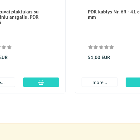
tuvai plaktukas su
PDR kablys Nr. 6R - 41 c
kiniu antgaliu, PDR
mm
i
 EUR
51,00 EUR
Įdėti į krepšį
...
more...