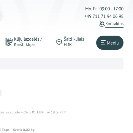
Mo.-Fr.: 09:00 - 17:00
+49 711 71 94 06 98
Kontaktas
Klijų lazdelės /
Šalti klijais
Meniu
Karšti klijai
PDR
Jūs sutaupote 42% (5,01 EUR)
su 19 % PVM
4 Tage
Svoris 0,02 kg