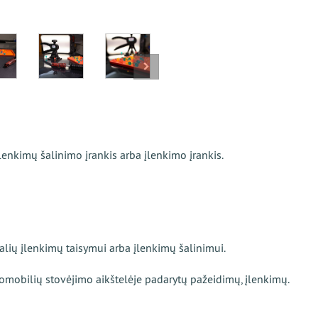
enkimų šalinimo įrankis arba įlenkimo įrankis.
dalių įlenkimų taisymui arba įlenkimų šalinimui.
omobilių stovėjimo aikštelėje padarytų pažeidimų, įlenkimų.