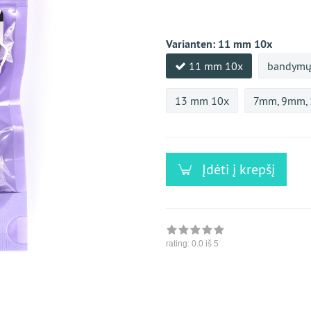
versandfähig,
ausreichende
Stückzahl
Varianten:
11 mm 10x
11 mm 10x
bandymų 
13 mm 10x
7mm, 9mm,
Įdėti į krepšį
rating:
0.0
iš 5