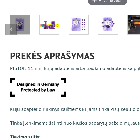
Hover to zoom
PREKĖS APRAŠYMAS
PISTON 11 mm klijų adapteris arba traukimo adapteris kaip įl
Klijų adapterio rinkinys karštiems klijams tinka visų kėbulo 
Tinka įlenkimams šalinti nuo krušos padarytų pažeidimų, aut
Tiekimo sritis: