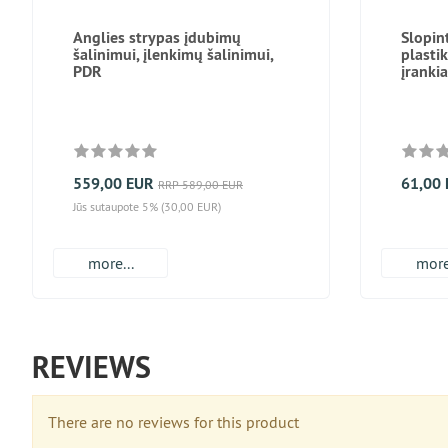
Anglies strypas įdubimų
Slopin
šalinimui, įlenkimų šalinimui,
plasti
PDR
įrankia
559,00 EUR
61,00
RRP 589,00 EUR
Jūs sutaupote 5% (30,00 EUR)
more...
more
REVIEWS
There are no reviews for this product