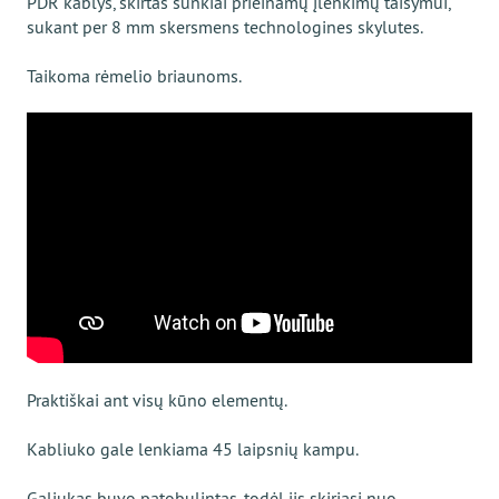
PDR kablys, skirtas sunkiai prieinamų įlenkimų taisymui,
sukant per 8 mm skersmens technologines skylutes.
Taikoma rėmelio briaunoms.
Praktiškai ant visų kūno elementų.
Kabliuko gale lenkiama 45 laipsnių kampu.
Galiukas buvo patobulintas, todėl jis skiriasi nuo