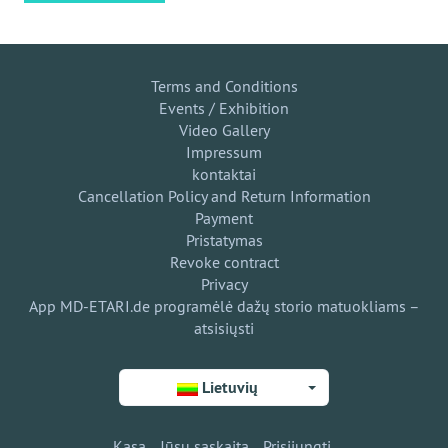
Terms and Conditions
Events / Exhibition
Video Gallery
Impressum
kontaktai
Cancellation Policy and Return Information
Payment
Pristatymas
Revoke contract
Privacy
App MD-ETARI.de programėlė dažų storio matuokliams –
atsisiųsti
Lietuvių
Kasa
Jūsų sąskaita
Prisijungti