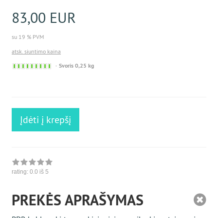
83,00 EUR
su 19 % PVM
atsk. siuntimo kaina
Sofort
Svoris 0,25 kg
versandfähig,
ausreichende
Stückzahl
Įdėti į krepšį
rating:
0.0
iš 5
PREKĖS APRAŠYMAS