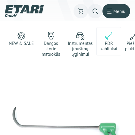
Meniu
NEW & SALE
Dangos
Instrumentas
PDR
Pie
storio
įmušimų
kabliukai
plakt
matuoklis
lyginimui