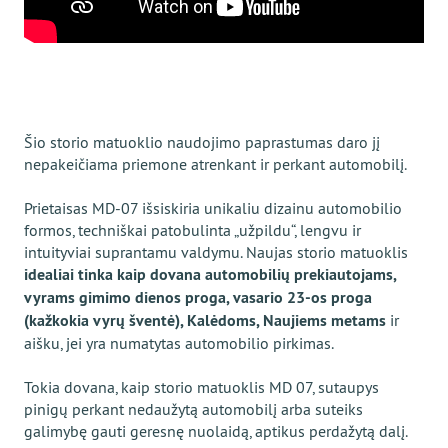
Šio storio matuoklio naudojimo paprastumas daro jį
nepakeičiama priemone atrenkant ir perkant automobilį.
Prietaisas MD-07 išsiskiria unikaliu dizainu automobilio
formos, techniškai patobulinta „užpildu“, lengvu ir
intuityviai suprantamu valdymu. Naujas storio matuoklis
idealiai tinka kaip dovana automobilių prekiautojams,
vyrams gimimo dienos proga, vasario 23-os proga
(kažkokia vyrų šventė), Kalėdoms, Naujiems metams
ir
aišku, jei yra numatytas automobilio pirkimas.
Tokia dovana, kaip storio matuoklis MD 07, sutaupys
pinigų perkant nedaužytą automobilį arba suteiks
galimybę gauti geresnę nuolaidą, aptikus perdažytą dalį.