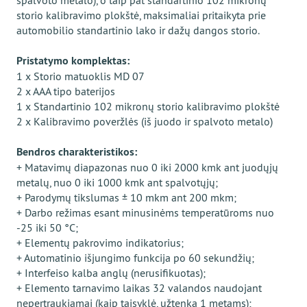
spalvoto metalo), o taip pat standartinio 102 mikronų
storio kalibravimo plokštė, maksimaliai pritaikyta prie
automobilio standartinio lako ir dažų dangos storio.
Pristatymo komplektas:
1 x Storio matuoklis MD 07
2 x AAA tipo baterijos
1 x Standartinio 102 mikronų storio kalibravimo plokštė
2 x Kalibravimo poveržlės (iš juodo ir spalvoto metalo)
Bendros charakteristikos:
+ Matavimų diapazonas nuo 0 iki 2000 kmk ant juodųjų
metalų, nuo 0 iki 1000 kmk ant spalvotųjų;
+ Parodymų tikslumas ± 10 mkm ant 200 mkm;
+ Darbo režimas esant minusinėms temperatūroms nuo
-25 iki 50 °C;
+ Elementų pakrovimo indikatorius;
+ Automatinio išjungimo funkcija po 60 sekundžių;
+ Interfeiso kalba anglų (nerusifikuotas);
+ Elemento tarnavimo laikas 32 valandos naudojant
nepertraukiamai (kaip taisyklė, užtenka 1 metams);