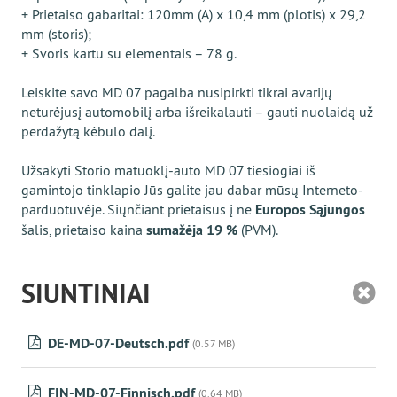
+ Prietaiso gabaritai: 120mm (A) x 10,4 mm (plotis) x 29,2
mm (storis);
+ Svoris kartu su elementais – 78 g.
Leiskite savo MD 07 pagalba nusipirkti tikrai avarijų
neturėjusį automobilį arba išreikalauti – gauti nuolaidą už
perdažytą kėbulo dalį.
Užsakyti Storio matuoklį-аuto MD 07 tiesiogiai iš
gamintojo tinklapio Jūs galite jau dabar mūsų Interneto-
parduotuvėje. Siųnčiant prietaisus į ne
Europos Sąjungos
šalis, prietaiso kaina
sumažėja 19 %
(PVM).
SIUNTINIAI
DE-MD-07-Deutsch.pdf
(0.57 MB)
FIN-MD-07-Finnisch.pdf
(0.64 MB)