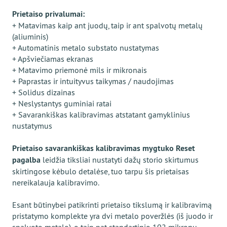
Prietaiso privalumai:
+ Matavimas kaip ant juodų, taip ir ant spalvotų metalų
(aliuminis)
+ Automatinis metalo substato nustatymas
+ Apšviečiamas ekranas
+ Matavimo priemonė mils ir mikronais
+ Paprastas ir intuityvus taikymas / naudojimas
+ Solidus dizainas
+ Neslystantys guminiai ratai
+ Savarankiškas kalibravimas atstatant gamyklinius
nustatymus
Prietaiso savarankiškas kalibravimas mygtuko Reset
pagalba
leidžia tiksliai nustatyti dažų storio skirtumus
skirtingose kėbulo detalėse, tuo tarpu šis prietaisas
nereikalauja kalibravimo.
Esant būtinybei patikrinti prietaiso tikslumą ir kalibravimą
pristatymo komplekte yra dvi metalo poveržlės (iš juodo ir