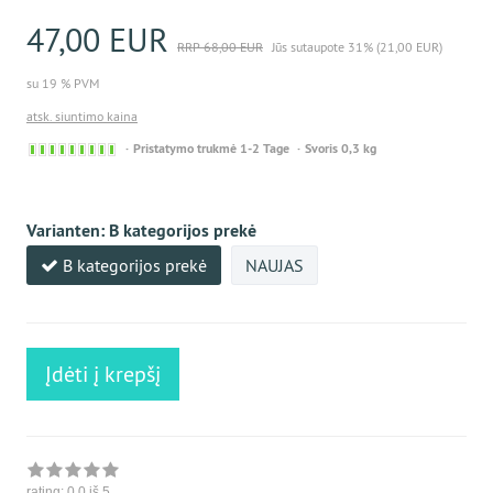
47,00 EUR
RRP 68,00 EUR
Jūs sutaupote 31% (21,00 EUR)
su 19 % PVM
atsk. siuntimo kaina
Sofort
Pristatymo trukmė 1-2 Tage
Svoris 0,3 kg
versandfähig,
ausreichende
Stückzahl
Varianten:
B kategorijos prekė
B kategorijos prekė
NAUJAS
Įdėti į krepšį
rating:
0.0
iš 5