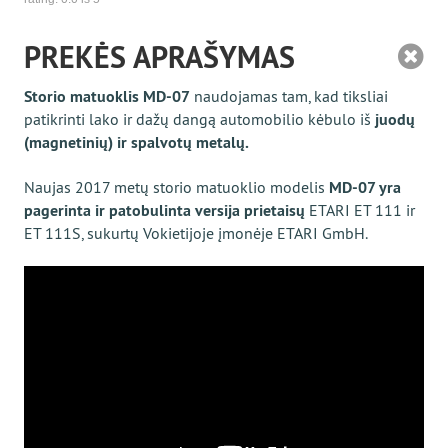
PREKĖS APRAŠYMAS
Storio matuoklis MD-07
naudojamas tam, kad tiksliai
patikrinti lako ir dažų dangą automobilio kėbulo iš
juodų
(magnetinių) ir spalvotų metalų.
Naujas 2017 metų storio matuoklio modelis
MD-07 yra
pagerinta ir patobulinta versija prietaisų
ETARI ET 111 ir
ET 111S, sukurtų Vokietijoje įmonėje ETARI GmbH.