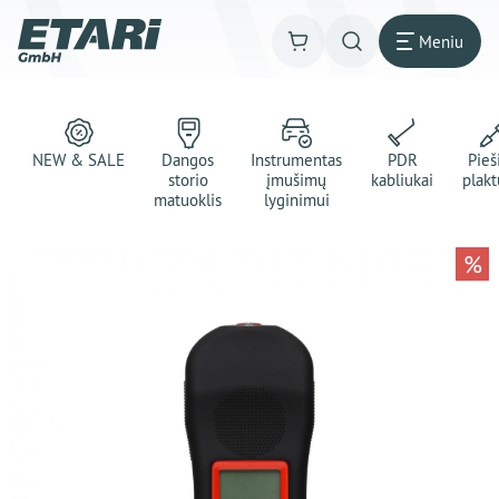
Meniu
NEW & SALE
Dangos
Instrumentas
PDR
Pie
storio
įmušimų
kabliukai
plakt
matuoklis
lyginimui
%