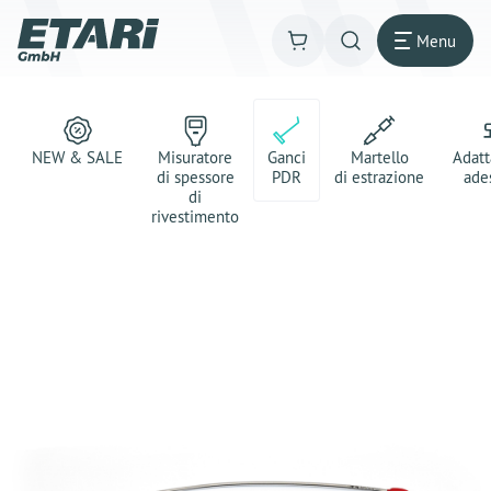
Menu
NEW & SALE
Misuratore
Ganci
Martello
Adatt
di spessore
PDR
di estrazione
ade
di
rivestimento