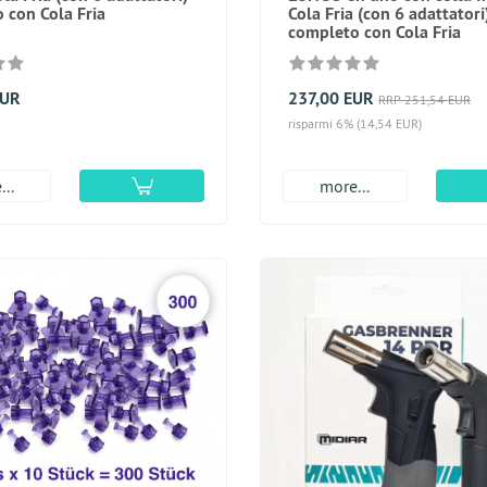
 con Cola Fria
Cola Fria (con 6 adattatori
completo con Cola Fria
EUR
237,00 EUR
RRP 251,54 EUR
risparmi 6% (14,54 EUR)
..
more...