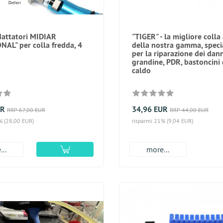
adattatori MIDIAR
"TIGER" - la migliore colla
AL" per colla fredda, 4
della nostra gamma, spec
per la riparazione dei dan
grandine, PDR, bastoncini d
caldo
UR
34,96 EUR
RRP 67,00 EUR
RRP 44,00 EUR
% (28,00 EUR)
risparmi 21% (9,04 EUR)
..
more...