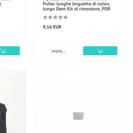
)
Puller lunghe linguette di nylon,
lungo Dent Kit di rimozione, PDR
9,16 EUR
more...