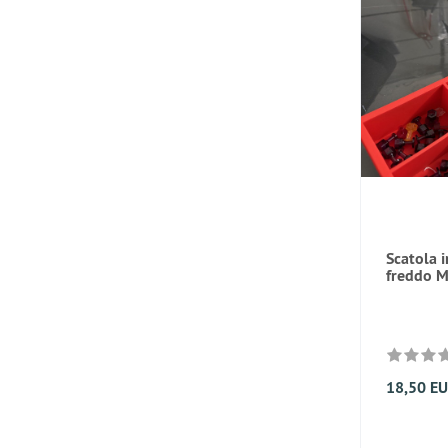
Scatola i
freddo Mi
18,50 E