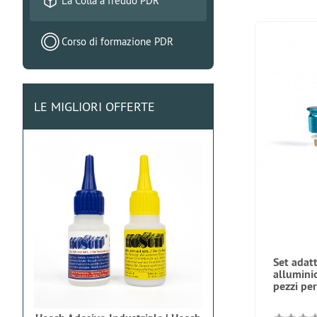
La Colla a freddo PDR
Corso di formazione PDR
LE MIGLIORI OFFERTE
Set adat
alluminio
pezzi pe