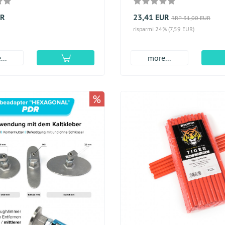
UR
23,41 EUR
RRP 31,00 EUR
risparmi 24% (7,59 EUR)
..
more...
%