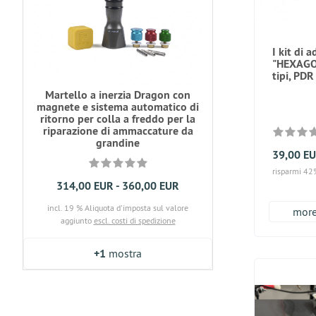
I kit di 
"HEXAGON
tipi, PDR
Martello a inerzia Dragon con
magnete e sistema automatico di
ritorno per colla a freddo per la
riparazione di ammaccature da
grandine
39,00 E
risparmi 42
314,00 EUR - 360,00 EUR
incl. 19 % Aliquota d'imposta sul valore
more.
aggiunto
escl. costi di spedizione
+1
mostra