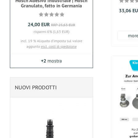
Hosch Adesivo Industriale | Hosch
Granulato, fatto in Germania
33,06 E
24,00 EUR
RRP 25,63 EUR
risparmi 6% (1,63 EUR)
more.
incl. 19 % Aliquota d'imposta sul valore
aggiunto
escl. costi di spedizione
+2
mostra
NUOVI PRODOTTI