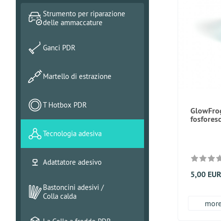
Strumento per riparazione
delle ammaccature
Ganci PDR
Martello di estrazione
T Hotbox PDR
GlowFrog
fosfores
Tecnologia adesiva
Adattatore adesivo
5,00 EU
Bastoncini adesivi /
Colla calda
more.