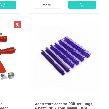
more...
%
 e
Adattatore adesivo PDR set lungo,
redda
6 pezzi, Nr. 3, consumabili Dent