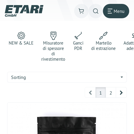
Menu
NEW & SALE
Misuratore
Ganci
Martello
Adatt
di spessore
PDR
di estrazione
ade
di
rivestimento
Sorting
Prev
Next
1
2