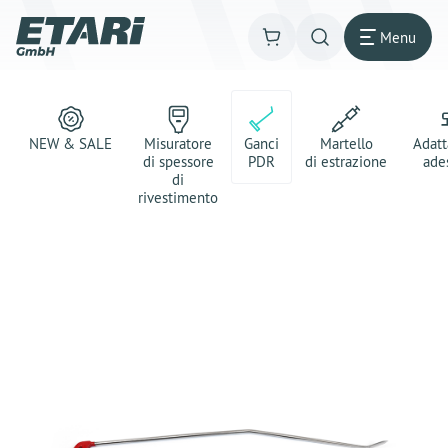
Menu
NEW & SALE
Misuratore
Ganci
Martello
Adatt
di spessore
PDR
di estrazione
ade
di
rivestimento