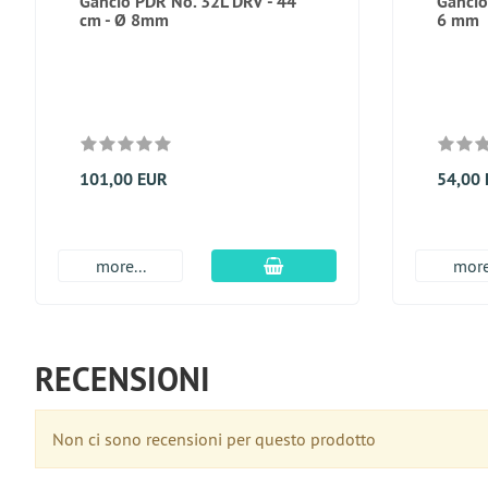
Gancio PDR No. 32L DRV - 44
Gancio
cm - Ø 8mm
6 mm
101,00 EUR
54,00
aggiungi al carrello
more...
more
RECENSIONI
Non ci sono recensioni per questo prodotto