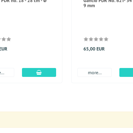
 PDR no. 18 - 28 cm - Ø
Gancio PDR No. 62T- 54 
9 mm
 EUR
65,00 EUR
aggiungi al carrello
...
more...