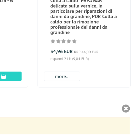
cm - Ø
Colla a caldo "PAPA BÄR"
delicata sulla vernice, in
particolare per riparazioni di
danni da grandine, PDR Colla a
caldo per la rimozione
professionale dei danni da
grandine
34,96 EUR
RRP 44,00 EUR
risparmi 21% (9,04 EUR)
aggiungi al carrello
more...