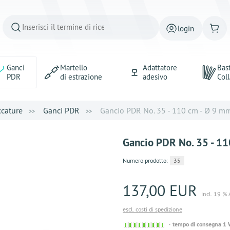
login
Ganci
Martello
Adattatore
Bast
PDR
di estrazione
adesivo
Coll
ccature
Ganci PDR
Gancio PDR No. 35 - 110 cm - Ø 9 m
Gancio PDR No. 35 - 1
Numero prodotto:
35
137,00 EUR
incl. 19 % 
escl. costi di spedizione
Sofort
tempo di consegna 1