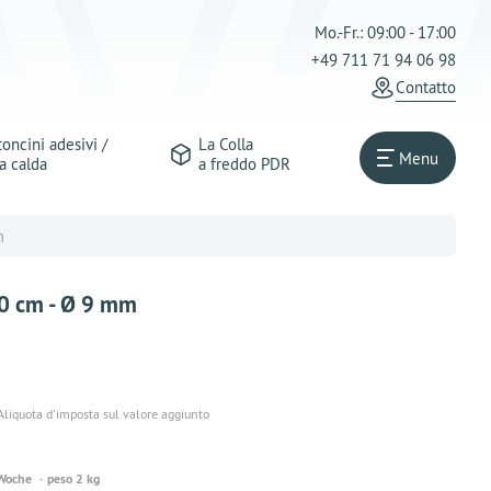
Mo.-Fr.: 09:00 - 17:00
+49 711 71 94 06 98
Сontatto
oncini adesivi /
La Colla
Menu
a calda
a freddo PDR
m
10 cm - Ø 9 mm
Aliquota d'imposta sul valore aggiunto
 Woche
peso 2 kg