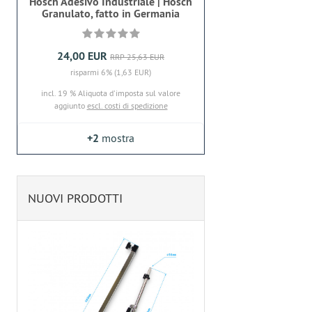
Hosch Adesivo Industriale | Hosch
Granulato, fatto in Germania
24,00 EUR
RRP 25,63 EUR
risparmi 6% (1,63 EUR)
incl. 19 % Aliquota d'imposta sul valore
aggiunto
escl. costi di spedizione
+2
mostra
NUOVI PRODOTTI