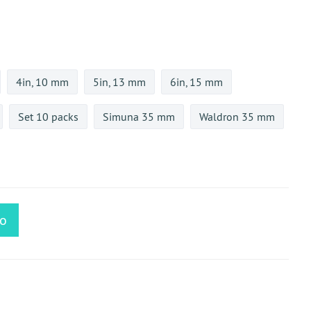
4in, 10 mm
5in, 13 mm
6in, 15 mm
Set 10 packs
Simuna 35 mm
Waldron 35 mm
lo