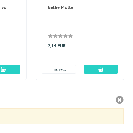
sivo
Gelbe Motte
7,14 EUR
aggiungi al carrello
aggiungi al car
more...