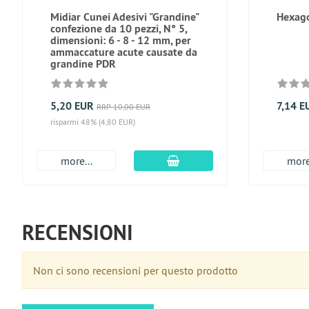
Midiar Cunei Adesivi "Grandine"
Hexago
confezione da 10 pezzi, N° 5,
dimensioni: 6 - 8 - 12 mm, per
ammaccature acute causate da
grandine PDR
5,20 EUR
7,14 E
RRP 10,00 EUR
risparmi 48% (4,80 EUR)
aggiungi al carrello
more...
more
RECENSIONI
Non ci sono recensioni per questo prodotto