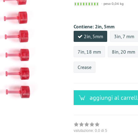
Sofort
peso 0,04 kg
versandfähig,
ausreichende
Stückzahl
Contiene:
2in, 5mm
2in, 5mm
3in, 7 mm
7in, 18 mm
8in, 20 mm
Crease
aggiungi al carrel
valutazione:
0.0
di 5