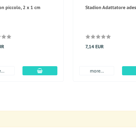
n piccolo, 2 x 1 cm
Stadion Adattatore ade
UR
7,14 EUR
aggiungi al carrello
...
more...