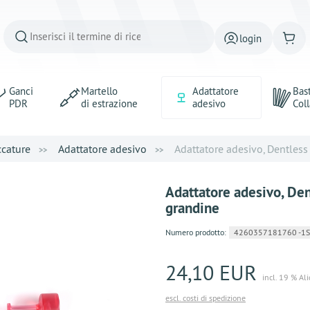
login
Ganci
Martello
Adattatore
Bast
PDR
di estrazione
adesivo
Coll
ccature
Adattatore adesivo
Adattatore adesivo, Dentless 
Adattatore adesivo, De
grandine
Numero prodotto:
4260357181760 -1Se
24,10 EUR
incl. 19 % Al
escl. costi di spedizione