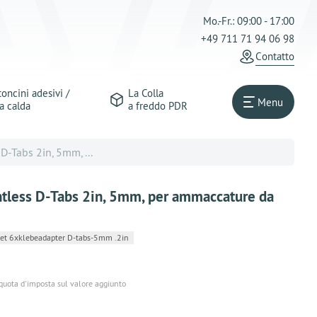
Mo.-Fr.: 09:00 - 17:00
+49 711 71 94 06 98
Сontatto
oncini adesivi /
La Colla
Menu
a calda
a freddo PDR
D-Tabs 2in, 5mm, ...
ntless D-Tabs 2in, 5mm, per ammaccature da
t 6xklebeadapter D-tabs-5mm .2in
iquota d'imposta sul valore aggiunto