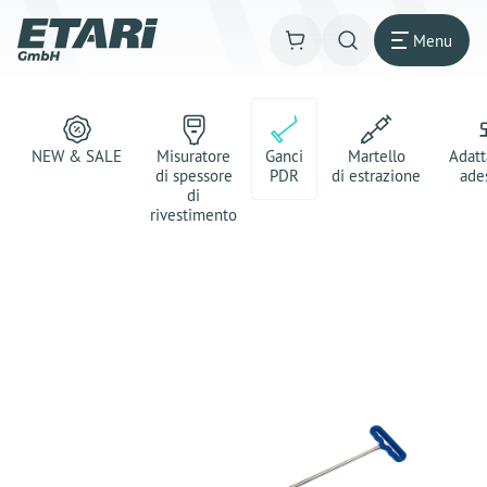
Menu
NEW & SALE
Misuratore
Ganci
Martello
Adatt
di spessore
PDR
di estrazione
ade
di
rivestimento