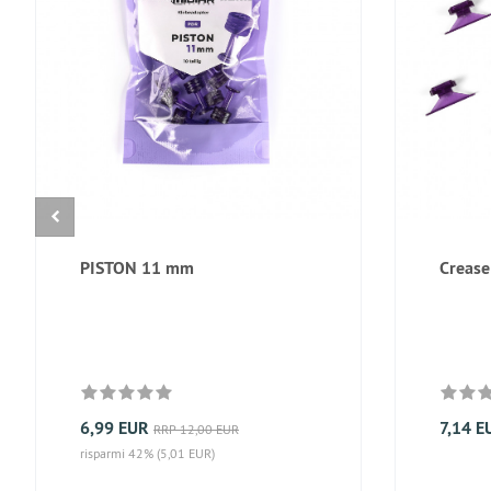
PISTON 11 mm
Crease
6,99 EUR
7,14 E
RRP 12,00 EUR
risparmi 42% (5,01 EUR)