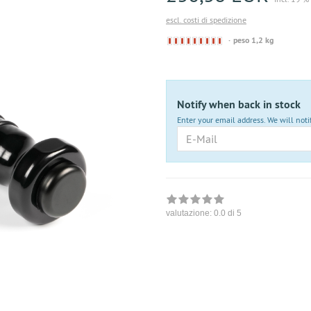
escl. costi di spedizione
Derzeit
peso 1,2 kg
nicht
lieferbar
Notify when back in stock
Enter your email address. We will noti
E-
Mail
valutazione:
0.0
di 5