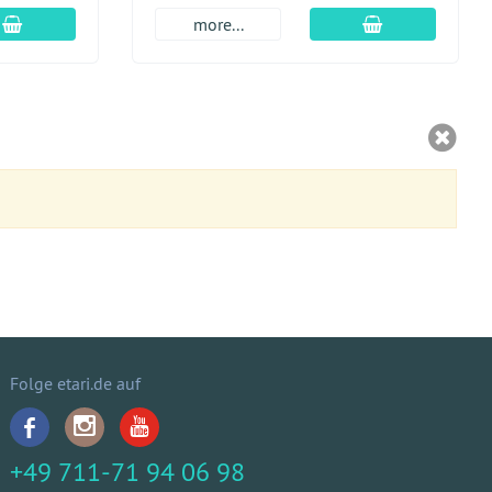
aggiungi al carrello
aggiungi al car
more...
Folge etari.de auf
+49 711-71 94 06 98