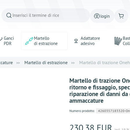
login
Ganci
Martello
Adattatore
Bast
PDR
di estrazione
adesivo
Coll
ccature
Martello di estrazione
Martello di trazione Oneh
Martello di trazione O
ritorno e fissaggio, spe
riparazione di danni da
ammaccature
Numero prodotto:
4260357183320-One
230,38 EUR
incl. 19 %