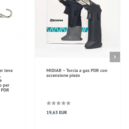
er leva
MIDIAR – Torcia a gas PDR con
,
accensione piezo
e
o per
e PDR
19,63 EUR