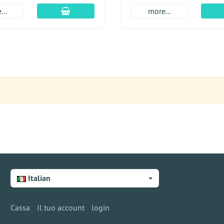
aggiungi al carrello
...
more...
Italian
Cassa
Il tuo account
login