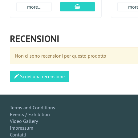
aggiungi al carrello
more...
more
RECENSIONI
Non ci sono recensioni per questo prodotto
Scrivi una recensione
Terms and Conditions
Events / Exhibition
Video Gallery
Impressum
Contatti