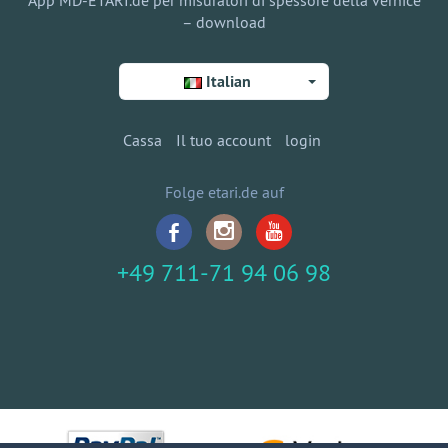
App MD-ETARI.de per misuratori di spessore della vernice
– download
Italian
Cassa
Il tuo account
login
Folge etari.de auf
+49 711-71 94 06 98