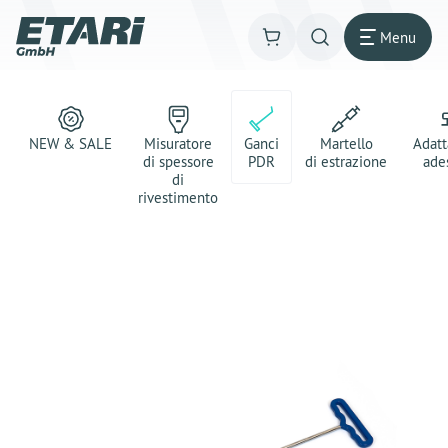
Menu
NEW & SALE
Misuratore
Ganci
Martello
Adatt
di spessore
PDR
di estrazione
ade
di
rivestimento