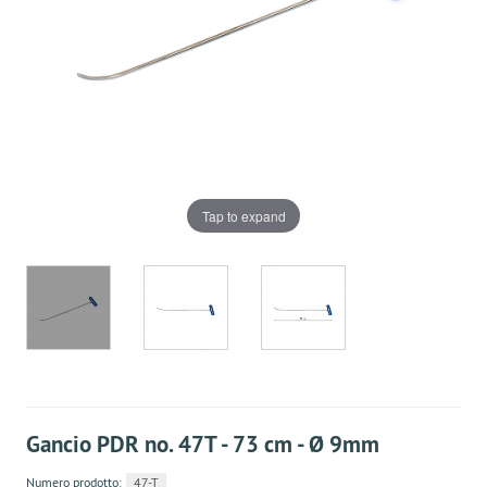
Tap to expand
Gancio PDR no. 47Т - 73 cm - Ø 9mm
Numero prodotto:
47-T