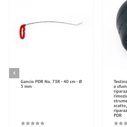
Gancio PDR No. 73R - 40 cm - Ø
Testin
5 mm
a sfum
riparaz
rimozi
strume
scatto
ripara
PDR