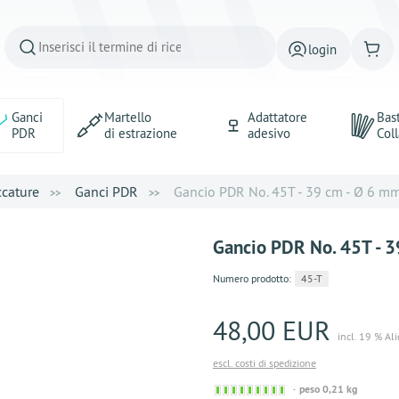
login
Ganci
Martello
Adattatore
Bast
PDR
di estrazione
adesivo
Coll
ccature
Ganci PDR
Gancio PDR No. 45T - 39 cm - Ø 6 m
Gancio PDR No. 45T - 
Numero prodotto:
45-T
48,00 EUR
incl. 19 % Al
escl. costi di spedizione
Sofort
peso 0,21 kg