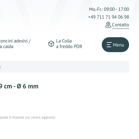
Mo.-Fr.: 09:00 - 17:00
+49 711 71 94 06 98
Сontatto
oncini adesivi /
La Colla
Menu
a calda
a freddo PDR
m
39 cm - Ø 6 mm
iquota d'imposta sul valore aggiunto