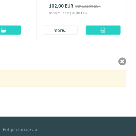
102,00 EUR
RRP 132,00 EUR
risparmi 23% (30,00 EUR)
aggiungi al carrello
aggiungi al car
more...
Folge etari.de auf