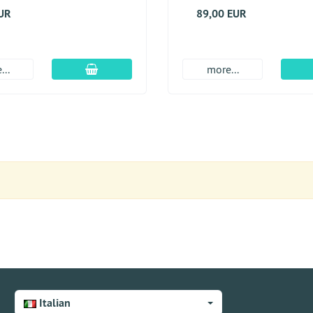
EUR
89,00 EUR
aggiungi al carrello
...
more...
Italian