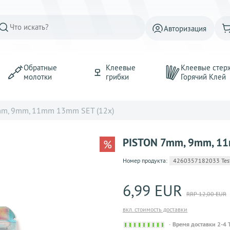
Авторизация
Обратные
Клеевые
Клеевые стер
молотки
грибки
Горячий Kлей
m, 9mm, 11mm 13mm SET (12x)
PISTON 7mm, 9mm, 11
%
Номер продукта:
4260357182033 Test 
6,99 EUR
RRP 12,00 EUR
вкл. стоимость доставки
Sofort
Время доставки 2-4 