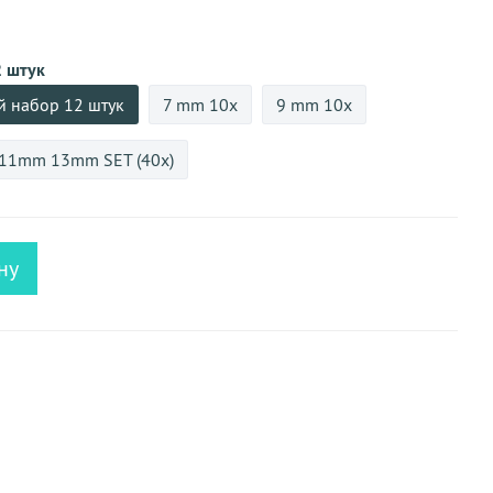
2 штук
й набор 12 штук
7 mm 10x
9 mm 10x
 11mm 13mm SET (40x)
ну