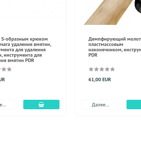
с S-образным крюком
Демпфирующий молот
чага удаления вмятин,
пластмассовым
умента для удаления
наконечником, инстру
, инструмента для
PDR
ния вмятин PDR
EUR
61,00 EUR
Добавить в корзину
...
Далее...