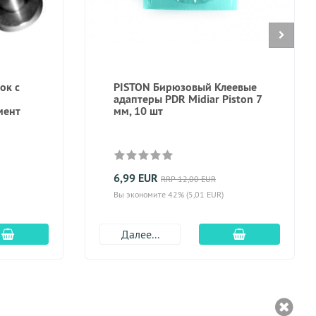
ок с
PISTON Бирюзовый Клеевые
адаптеры PDR Midiar Piston 7
мент
мм, 10 шт
6,99 EUR
RRP 12,00 EUR
Вы экономите 42% (5,01 EUR)
Добавить в корзину
Добавить в к
Далее...