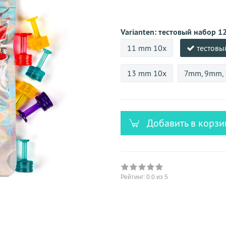
versandfähig,
ausreichende
Stückzahl
Varianten:
тестовый набор 1
11 mm 10x
тестовы
13 mm 10x
7mm, 9mm,
Добавить в корзи
Рейтинг:
0.0
из 5