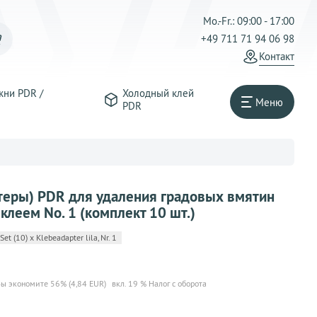
Mo.-Fr.: 09:00 - 17:00
+49 711 71 94 06 98
Контакт
жни PDR /
Холодный клей
Меню
PDR
теры) PDR для удаления градовых вмятин
 клеем No. 1 (комплект 10 шт.)
 (10) x Klebeadapter lila, Nr. 1
ы экономите 56% (4,84 EUR)
вкл. 19 % Налог с оборота