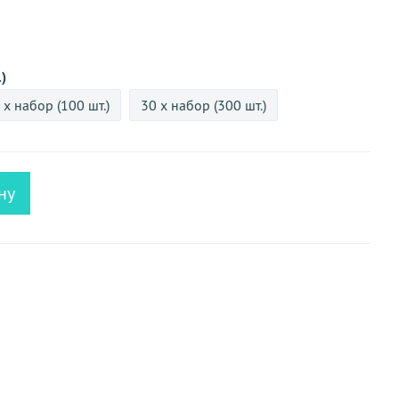
)
 х набор (100 шт.)
30 х набор (300 шт.)
ну