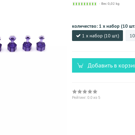
Sofort
Вес 0,02 kg
versandfähig,
ausreichende
Stückzahl
количество:
1 х набор (10 шт.
1 х набор (10 шт.)
10
Добавить в корзи
Рейтинг:
0.0
из 5