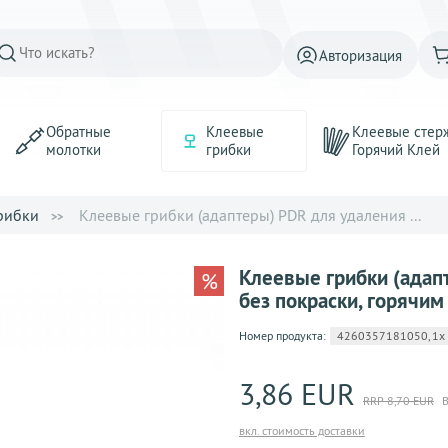
Авторизация
Обратные
Клеевые
Клеевые стер
молотки
грибки
Горячий Kлей
рибки
Клеевые грибки (адаптеры) PDR для удаления ...
Клеевые грибки (адап
%
без покраски, горячим
Номер продукта:
4260357181050, 1x Set
3,86 EUR
RRP 8,70 EUR
В
вкл. стоимость доставки