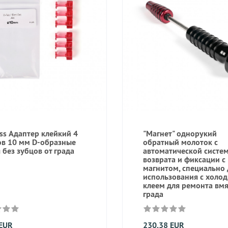
ss Адаптер клейкий 4
"Магнет" однорукий
в 10 мм D-образные
обратный молоток с
 без зубцов от града
автоматической систе
возврата и фиксации с
магнитом, специально 
использования с холо
клеем для ремонта вмя
града
 EUR
230,38 EUR