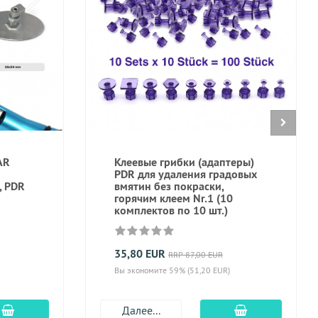
AR
Клеевые грибки (адаптеры)
PDR для удаления градовых
, PDR
вмятин без покраски,
горячим клеем Nr.1 (10
комплектов по 10 шт.)
35,80 EUR
RRP 87,00 EUR
Вы экономите 59% (51,20 EUR)
Добавить в корзину
Добавить в к
Далее...