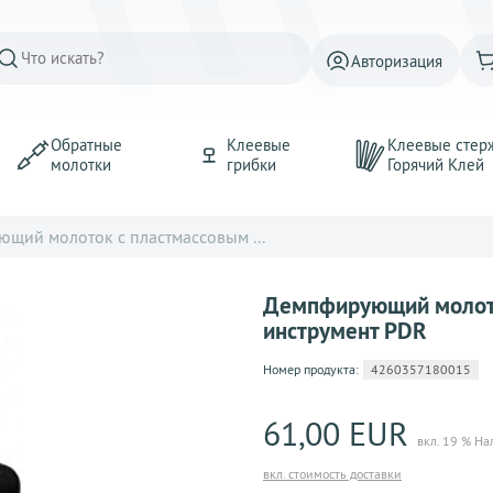
Авторизация
Обратные
Клеевые
Клеевые стер
молотки
грибки
Горячий Kлей
щий молоток с пластмассовым ...
Демпфирующий молото
инструмент PDR
Номер продукта:
4260357180015
61,00 EUR
вкл. 19 % На
вкл. стоимость доставки