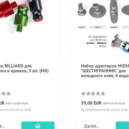
ки BILLIARD для
Набор адаптеров MIDI
на и крюков, 3 шт. (M8)
"ШЕСТИГРАННИК" для
холодного клея, 4 вида
EUR
39,00 EUR
RRP 18,00 EUR
RRP 67,00 EUR
мите 44% (8,01 EUR)
Вы экономите 42% (28,00 EUR)
Добавить в корзину
...
Далее...