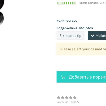
Sofort
Время доставки 2-4 
versandfähig,
ausreichende
Stückzahl
количество:
Содержание:
Molotok
3 x plastic tip
Molot
Please select your desired va
Добавить в корзи
Рейтинг:
0.0
из 5