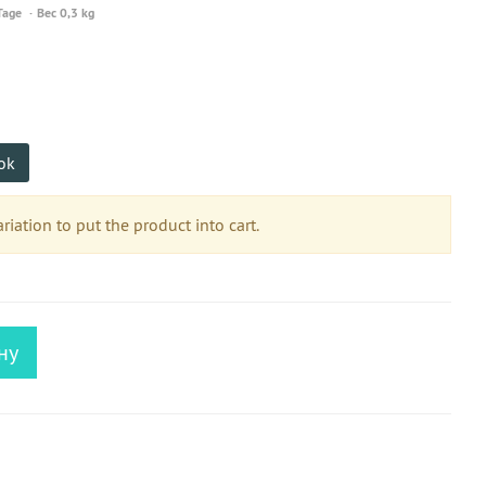
Tage
Вес 0,3 kg
ok
riation to put the product into cart.
ну