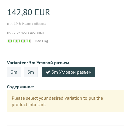
142,80 EUR
вкл. 19 % Налог с оборота
вкл. стоимость доставки
Sofort
Вес 1 kg
versandfähig,
ausreichende
Stückzahl
Varianten:
5m Угловой разъем
3m
5m
5m Угловой разъем
Содержание:
Please select your desired variation to put the
product into cart.