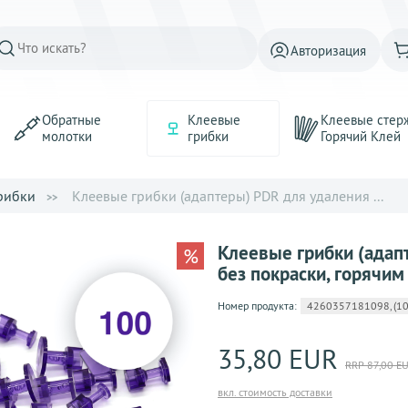
Авторизация
Обратные
Клеевые
Клеевые стер
молотки
грибки
Горячий Kлей
рибки
Клеевые грибки (адаптеры) PDR для удаления ...
Клеевые грибки (адап
%
без покраски, горячим
Номер продукта:
4260357181098, (100) 
35,80 EUR
RRP 87,00 E
вкл. стоимость доставки