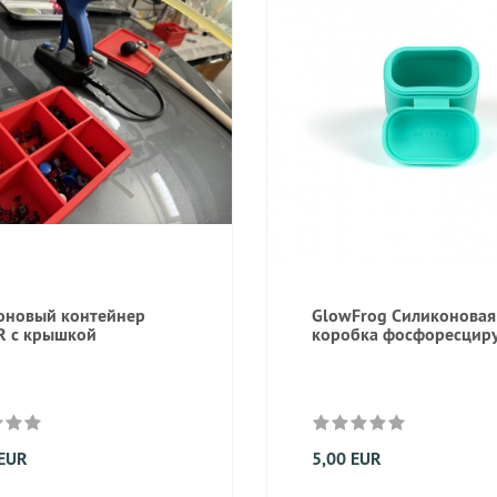
оновый контейнер
GlowFrog Силиконовая
R с крышкой
коробка фосфоресци
 EUR
5,00 EUR