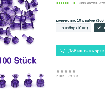
Sofort
Время доставки 2 W
versandfähig,
ausreichende
Stückzahl
количество:
10 х набор (100 
1 х набор (10 шт.)
1
Добавить в корзи
Рейтинг:
0.0
из 5