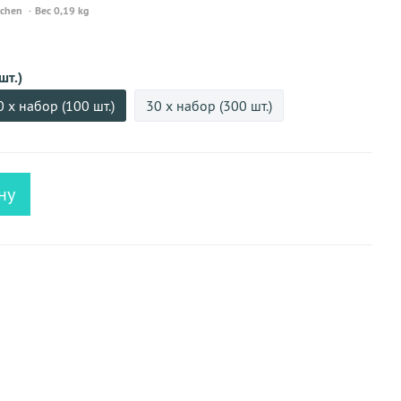
ochen
Вес 0,19 kg
шт.)
0 х набор (100 шт.)
30 х набор (300 шт.)
ну