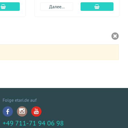
Добавить в корзину
Добавить в к
Далее...
Folge etari.de auf
+49 711-71 94 06 98