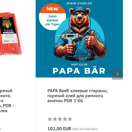
орячий
PAPA BaeR клеевые стержни,
енте,
горячий клей для ремонта
та
вмятин PDR 3 KG
, PDR -
клея
102,00 EUR
R
RRP 132,00 EUR