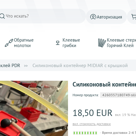
Авторизация
Обратные
Клеевые
Клеевые стер
молотки
грибки
Горячий Kлей
клей PDR
Силиконовый контейнер MIDIAR с крышкой
Силиконовый контейн
Номер продукта:
4260357180749-sili
18,50 EUR
вкл. 19 % На
вкл. стоимость доставки
Sofort
Время доставки 2-4 