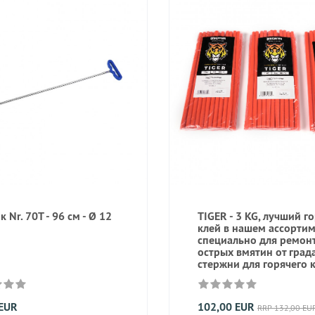
 Nr. 70T - 96 см - Ø 12
TIGER - 3 KG, лучший г
клей в нашем ассортим
специально для ремон
острых вмятин от града
стержни для горячего 
 EUR
102,00 EUR
RRP 132,00 EU