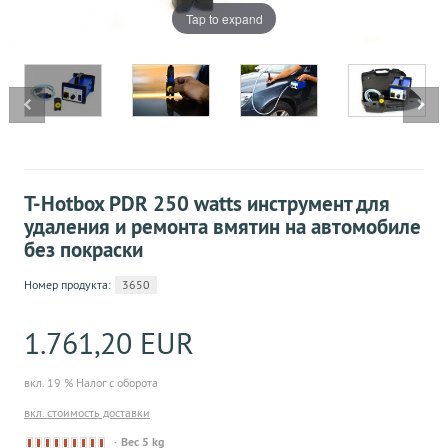
Tap to expand
T-Hotbox PDR 250 watts инструмент для
удаления и ремонта вмятин на автомобиле
без покраски
Номер продукта:
3650
1.761,20 EUR
вкл. 19 % Налог с оборота
вкл. стоимость доставки
Derzeit nicht lieferbar
Вес 5 kg