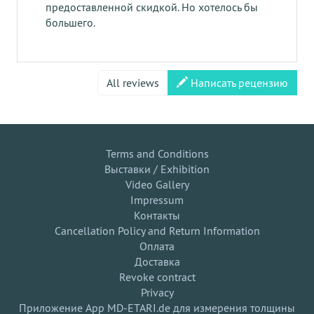
предоставленной скидкой. Но хотелось бы
большего.
All reviews
Написать рецензию
Terms and Conditions
Выставки / Exhibition
Video Gallery
Impressum
Контакты
Cancellation Policy and Return Information
Оплата
Доставка
Revoke contract
Privacy
Приложение App MD-ETARI.de для измерения толщины