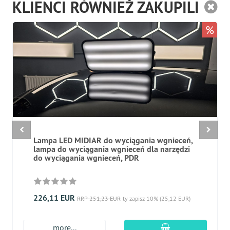
KLIENCI RÓWNIEŻ ZAKUPILI
%
Lampa LED MIDIAR do wyciągania wgnieceń,
lampa do wyciągania wgnieceń dla narzędzi
do wyciągania wgnieceń, PDR
226,11 EUR
RRP 251,23 EUR
ty zapisz 10% (25,12 EUR)
dodaj do koszyk
more...