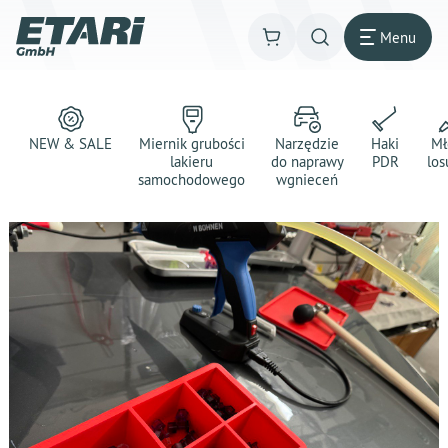
Menu
NEW & SALE
Miernik grubości
Narzędzie
Haki
Mł
lakieru
do naprawy
PDR
los
samochodowego
wgnieceń