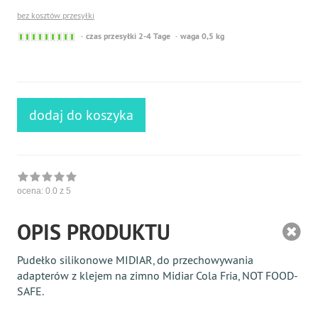
bez kosztów przesyłki
Sofort
czas przesyłki 2-4 Tage
waga 0,5 kg
versandfähig,
ausreichende
Stückzahl
dodaj do koszyka
ocena:
0.0
z 5
OPIS PRODUKTU
Pudełko silikonowe MIDIAR, do przechowywania
adapterów z klejem na zimno Midiar Cola Fria, NOT FOOD-
SAFE.