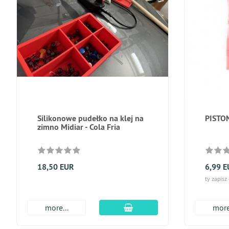
Silikonowe pudełko na klej na
PISTO
zimno Midiar - Cola Fria
18,50 EUR
6,99 
ty zapisz
dodaj do koszyka
more...
more