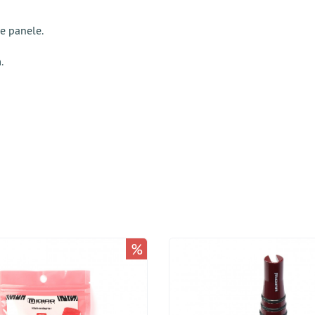
e panele.
.
%