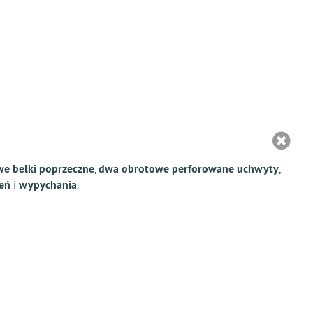
we belki poprzeczne
,
dwa obrotowe perforowane uchwyty
,
eń
i
wypychania
.