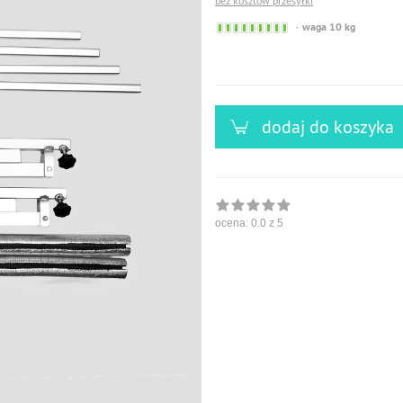
bez kosztów przesyłki
Sofort
waga 10 kg
versandfähig,
ausreichende
Stückzahl
dodaj do koszyka
ocena:
0.0
z 5