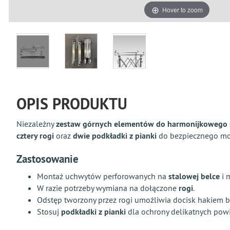
Hover to zoom
OPIS PRODUKTU
Niezależny
zestaw górnych elementów do harmonijkowego 
cztery rogi
oraz
dwie podkładki z pianki
do bezpiecznego mo
Zastosowanie
Montaż uchwytów perforowanych na
stalowej belce
i 
W razie potrzeby wymiana na dołączone
rogi
.
Odstęp tworzony przez rogi umożliwia docisk hakiem 
Stosuj
podkładki z pianki
dla ochrony delikatnych powi