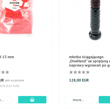
N 13 mm
młotka ściągającego
„OneHand” ze sprężyną 
naprawy wgnieceń po g
EUR
128,00 EUR
RRP 12,00 EUR
 42% (5,01 EUR)
dodaj do koszyka
...
more...