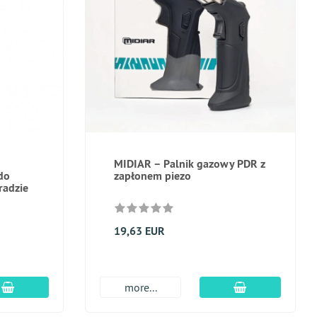
MIDIAR – Palnik gazowy PDR z
do
zapłonem piezo
radzie
19,63 EUR
dodaj do koszyka
dodaj do kosz
more...