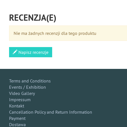
RECENZJA(E)
Nie ma żadnych recenzji dla tego produktu
Napisz recenzje
Terms and Conditions
Events / Exhibition
Video Gallery
Impressum
Kontakt
Cancellation Policy and Return Information
Payment
Dostawa