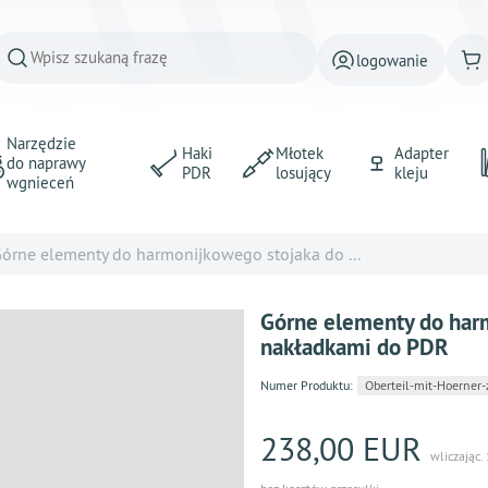
logowanie
Narzędzie
Haki
Młotek
Adapter
do naprawy
PDR
losujący
kleju
wgnieceń
órne elementy do harmonijkowego stojaka do ...
Górne elementy do harm
nakładkami do PDR
Numer Produktu:
Oberteil-mit-Hoerner
238,00 EUR
wliczając.