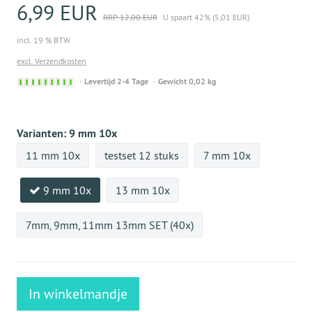
6,99 EUR
RRP 12,00 EUR
U spaart 42% (5,01 EUR)
incl. 19 % BTW
excl. Verzendkosten
Sofort
Levertijd 2-4 Tage
Gewicht 0,02 kg
versandfähig,
ausreichende
Stückzahl
Varianten:
9 mm 10x
11 mm 10x
testset 12 stuks
7 mm 10x
9 mm 10x
13 mm 10x
7mm, 9mm, 11mm 13mm SET (40x)
In winkelmandje