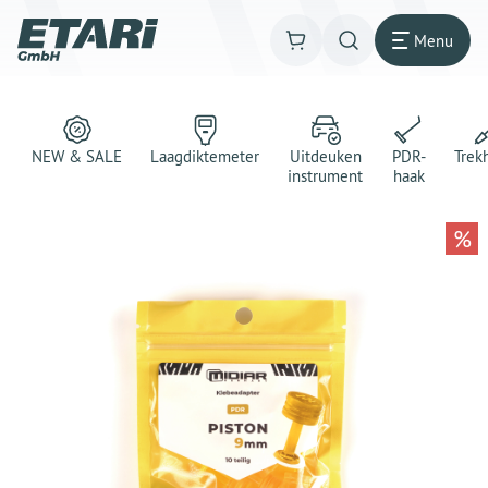
Menu
NEW & SALE
Laagdiktemeter
Uitdeuken
PDR-
Trek
instrument
haak
%