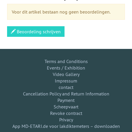
Voor dit artikel bestaan nog geen beoordelingen.
Beoordeling schrijven
Terms and Conditions
Events / Exhibition
Video Gallery
Impressum
contact
Cancellation Policy and Return Information
Payment
Scheepvaart
Revoke contract
Privacy
App MD-ETARI.de voor lakdiktemeters – downloaden