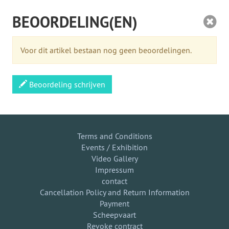
BEOORDELING(EN)
Voor dit artikel bestaan nog geen beoordelingen.
Beoordeling schrijven
Terms and Conditions
Events / Exhibition
Video Gallery
Impressum
contact
Cancellation Policy and Return Information
Payment
Scheepvaart
Revoke contract