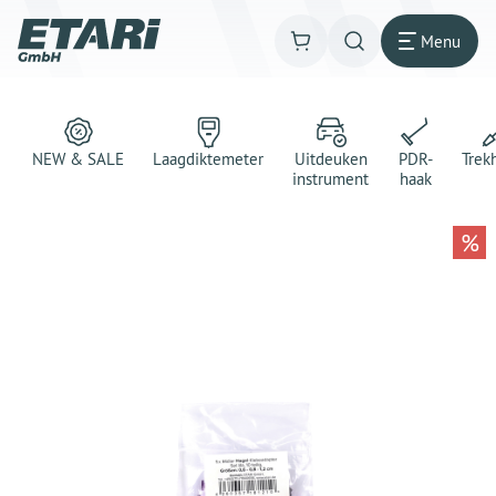
Menu
NEW & SALE
Laagdiktemeter
Uitdeuken
PDR-
Trek
instrument
haak
%