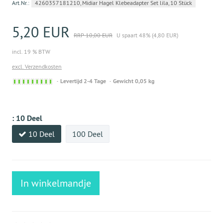
Art.Nr.:
4260357181210, Midiar Hagel Klebeadapter Set lila, 10 Stück
5,20 EUR
RRP 10,00 EUR
U spaart 48% (4,80 EUR)
incl. 19 % BTW
excl. Verzendkosten
Sofort
Levertijd 2-4 Tage
Gewicht 0,05 kg
versandfähig,
ausreichende
Stückzahl
:
10 Deel
10 Deel
100 Deel
In winkelmandje