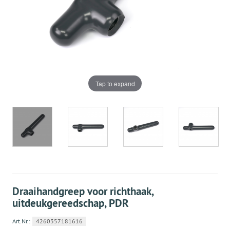
Tap to expand
Draaihandgreep voor richthaak,
uitdeukgereedschap, PDR
Art.Nr.:
4260357181616