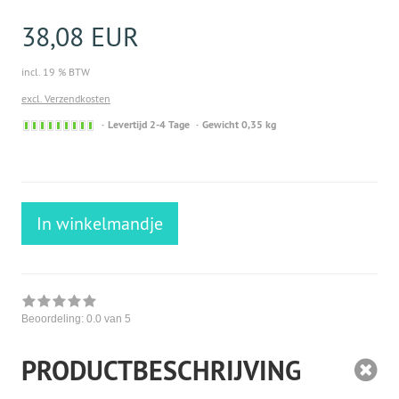
38,08 EUR
incl. 19 % BTW
excl. Verzendkosten
Sofort
Levertijd 2-4 Tage
Gewicht 0,35 kg
versandfähig,
ausreichende
Stückzahl
In winkelmandje
Beoordeling:
0.0
van 5
PRODUCTBESCHRIJVING