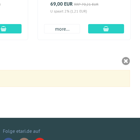
69,00 EUR
R
RRP 70,21 EUR
U spaart 2% (1,21 EUR)
In winkelmandje
In winkelmand
more...
Folge etari.de auf