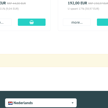
 EUR
192,00 EUR
RRP 44,00 EUR
RRP 230,97 EU
 21% (9,04 EUR)
U spaart 17% (38,97 EUR)
In winkelmandje
...
more...
Nederlands