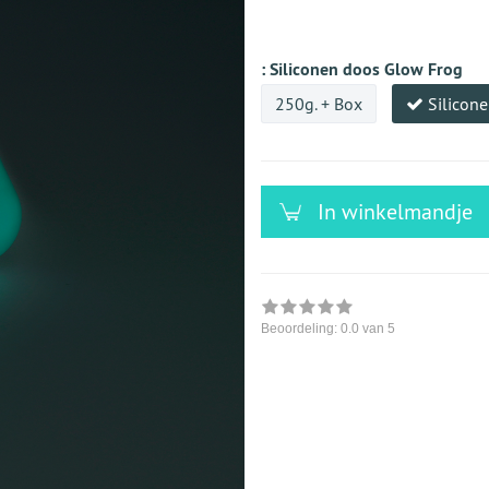
versandfähig,
ausreichende
Stückzahl
:
Siliconen doos Glow Frog
250g. + Box
Silicon
In winkelmandje
Beoordeling:
0.0
van 5