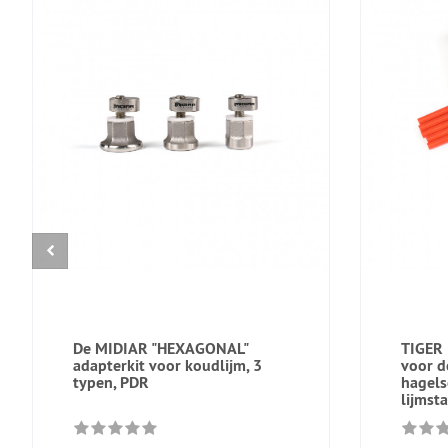
De MIDIAR "HEXAGONAL"
TIGER 
adapterkit voor koudlijm, 3
voor d
typen, PDR
hagels
lijmst