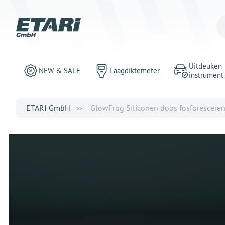
Uitdeuken
NEW & SALE
Laagdiktemeter
instrument
ETARI GmbH
GlowFrog Siliconen doos fosforescere