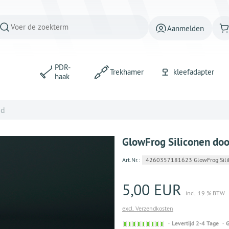
Aanmelden
PDR-
Trekhamer
kleefadapter
haak
nd
GlowFrog Siliconen doo
Art.Nr.:
4260357181623 GlowFrog Sili
5,00 EUR
incl. 19 % BTW
excl. Verzendkosten
Sofort
Levertijd 2-4 Tage
G