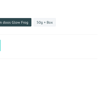
en doos Glow Frog
50g + Box