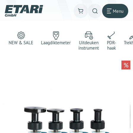
Menu
NEW & SALE
Laagdiktemeter
Uitdeuken
PDR-
Trek
instrument
haak
%