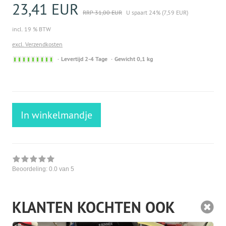
23,41 EUR
RRP 31,00 EUR
U spaart 24% (7,59 EUR)
incl. 19 % BTW
excl. Verzendkosten
Sofort
Levertijd 2-4 Tage
Gewicht 0,1 kg
versandfähig,
ausreichende
Stückzahl
In winkelmandje
Beoordeling:
0.0
van 5
KLANTEN KOCHTEN OOK