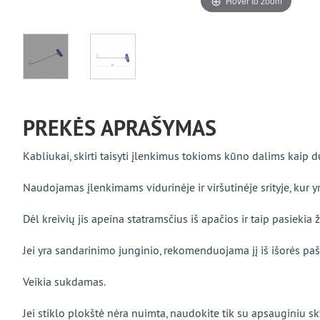
Hover to zoom
PREKĖS APRAŠYMAS
Kabliukai, skirti taisyti įlenkimus tokioms kūno dalims kaip d
Naudojamas įlenkimams vidurinėje ir viršutinėje srityje, kur yra
Dėl kreivių jis apeina statramsčius iš apačios ir taip pasiekia ž
Jei yra sandarinimo junginio, rekomenduojama jį iš išorės paš
Veikia sukdamas.
Jei stiklo plokštė nėra nuimta, naudokite tik su apsauginiu s