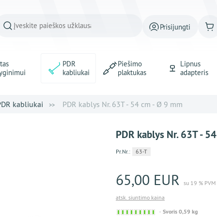
Prisijungti
tas
PDR
Piešimo
Lipnus
yginimui
kabliukai
plaktukas
adapteris
PDR kabliukai
PDR kablys Nr. 63T - 54 cm - Ø 9 mm
PDR kablys Nr. 63T - 5
Pr.Nr.:
63-T
65,00 EUR
su 19 % PVM
atsk. siuntimo kaina
Sofort
Svoris 0,59 kg