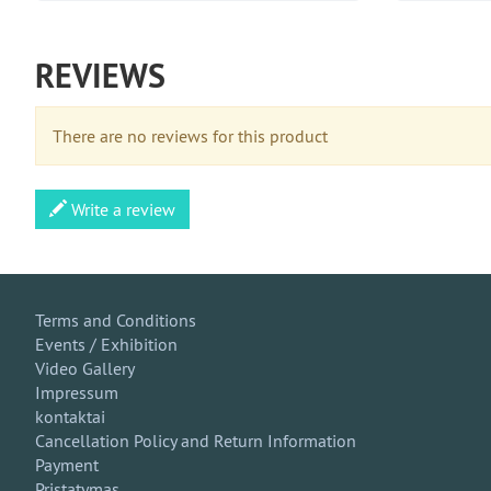
REVIEWS
There are no reviews for this product
Write a review
Terms and Conditions
Events / Exhibition
Video Gallery
Impressum
kontaktai
Cancellation Policy and Return Information
Payment
Pristatymas