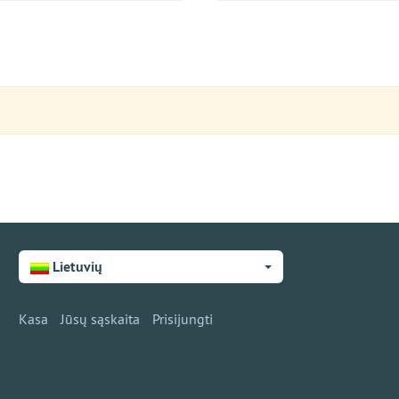
Lietuvių
Kasa
Jūsų sąskaita
Prisijungti