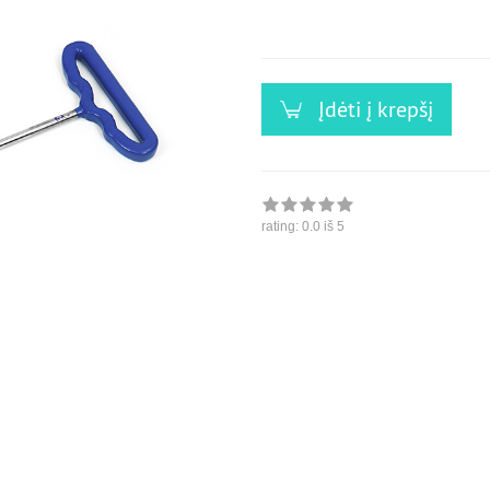
versandfähig,
ausreichende
Stückzahl
Įdėti į krepšį
rating:
0.0
iš 5