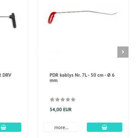
3R DRV
PDR kablys Nr. 7L - 50 cm - Ø 6
mm
54,00 EUR
Įdėti į krepšį
Įdėti į krepšį
more...