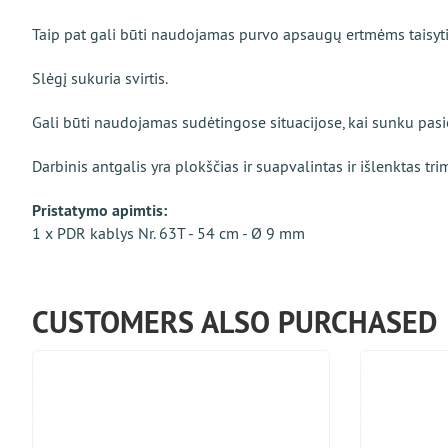
Taip pat gali būti naudojamas purvo apsaugų ertmėms taisyti, a
Slėgį sukuria svirtis.
Gali būti naudojamas sudėtingose situacijose, kai sunku pas
Darbinis antgalis yra plokščias ir suapvalintas ir išlenktas tri
Pristatymo apimtis:
1 x PDR kablys Nr. 63T - 54 cm - Ø 9 mm
CUSTOMERS ALSO PURCHASED