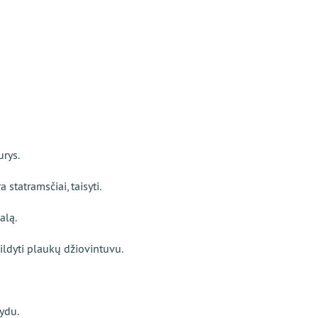
urys.
 statramsčiai, taisyti.
alą.
ildyti plaukų džiovintuvu.
kydu.