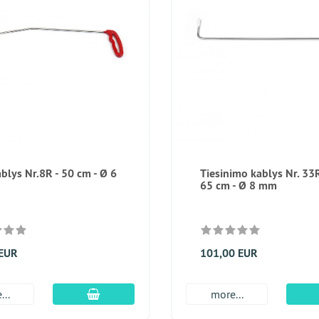
blys Nr.8R - 50 cm - Ø 6
Tiesinimo kablys Nr. 3
65 cm - Ø 8 mm
 EUR
101,00 EUR
Įdėti į krepšį
...
more...