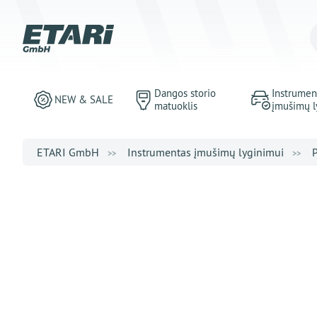
Dangos storio
Instrumen
NEW & SALE
matuoklis
įmušimų l
ETARI GmbH
Instrumentas įmušimų lyginimui