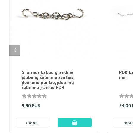
S formos kablio grandinė
PDR ka
įdubimų šalinimo svirties,
mm
įlenkimo įrankio, įdubimų
šalinimo įrankio PDR
9,90 EUR
54,00
Įdėti į krepšį
more...
more