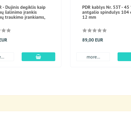
 - Dujinis degiklis kaip
PDR kablys Nr. 53T - 45 
mų šalinimo įrankis
antgalio spindulys 104 
mų traukimo įrankiams,
12 mm
 EUR
89,00 EUR
Įdėti į krepšį
...
more...