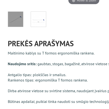
Hover to zoom
PREKĖS APRAŠYMAS
Maitinimo kablys su T formos ergonomiška rankena.
Naudojimo sritis:
gaubtas, stogas, bagažinė, atvirose vietose
Antgalio tipas: plokščias ir smailus.
Rankenos tipas: ergonomiška T formos rankena.
Dirba atvirose vietose su svirtine sistema, naudojant įvairius
Būtinas apdailai, puikiai tinka naudoti su smūgio technologij