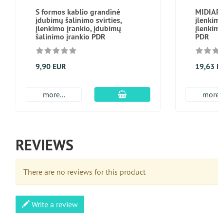
S formos kablio grandinė
MIDIAR
įdubimų šalinimo svirties,
įlenki
įlenkimo įrankio, įdubimų
įlenki
šalinimo įrankio PDR
PDR
9,90 EUR
19,63
Įdėti į krepšį
more...
more
REVIEWS
There are no reviews for this product
Write a review