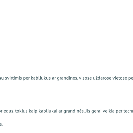
 su svirtimis per kabliukus ar grandines, visose uždarose vietose 
 priedus, tokius kaip kabliukai ar grandinės. Jis gerai veikia per 
a.