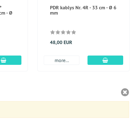
°
PDR kablys Nr. 4R - 33 cm - Ø 6
cm - Ø
mm
48,00 EUR
Įdėti į krepšį
Įdėti į krepšį
more...