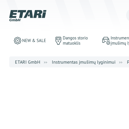
Dangos storio
Instrumen
NEW & SALE
matuoklis
įmušimų l
ETARI GmbH
Instrumentas įmušimų lyginimui