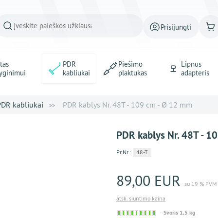
Prisijungti
tas
PDR
Piešimo
Lipnus
yginimui
kabliukai
plaktukas
adapteris
PDR kabliukai
PDR kablys Nr. 48T - 109 cm - Ø 12 mm
PDR kablys Nr. 48T - 1
Pr.Nr.:
48-T
89,00 EUR
su 19 % PVM
atsk. siuntimo kaina
Sofort
Svoris 1,5 kg