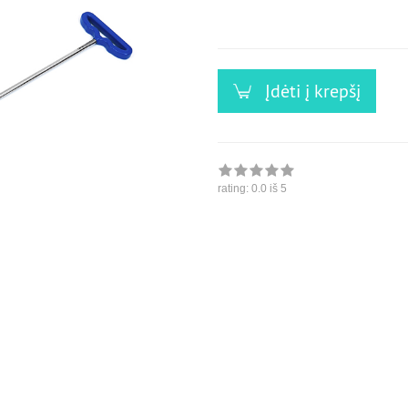
versandfähig,
ausreichende
Stückzahl
Įdėti į krepšį
rating:
0.0
iš 5